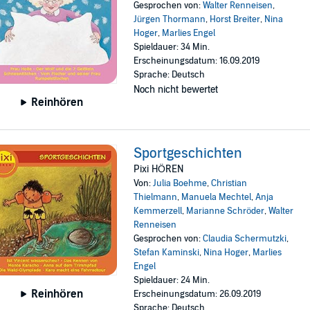
Gesprochen von:
Walter Renneisen
,
Jürgen Thormann
,
Horst Breiter
,
Nina
Hoger
,
Marlies Engel
Spieldauer: 34 Min.
Erscheinungsdatum: 16.09.2019
Sprache: Deutsch
Noch nicht bewertet
Reinhören
Sportgeschichten
Pixi HÖREN
Von:
Julia Boehme
,
Christian
Thielmann
,
Manuela Mechtel
,
Anja
Kemmerzell
,
Marianne Schröder
,
Walter
Renneisen
Gesprochen von:
Claudia Schermutzki
,
Stefan Kaminski
,
Nina Hoger
,
Marlies
Engel
Spieldauer: 24 Min.
Reinhören
Erscheinungsdatum: 26.09.2019
Sprache: Deutsch