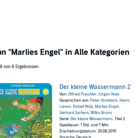
von
"Marlies Engel"
in Alle Kategorien
 8 von 8 Ergebnissen
Der kleine Wassermann 2
Von:
Otfried Preußler
,
Jürgen Nola
Gesprochen von:
Peter Striebeck
,
Heinz
Lieven
,
Rafael Nola
,
Marlies Engel
,
Gerhard Garbers
,
Wilko Bruns
Serie:
Der kleine Wassermann
, Titel 2
Spieldauer: 1 Std. und 7 Min.
Erscheinungsdatum: 30.08.2019
Sprache: Deutsch