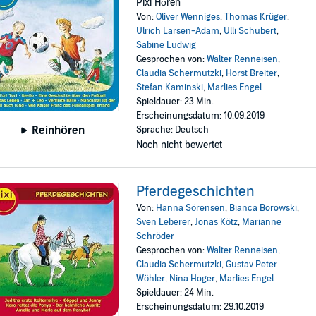
Pixi Hören
Von:
Oliver Wenniges
,
Thomas Krüger
,
Ulrich Larsen-Adam
,
Ulli Schubert
,
Sabine Ludwig
Gesprochen von:
Walter Renneisen
,
Claudia Schermutzki
,
Horst Breiter
,
Stefan Kaminski
,
Marlies Engel
Spieldauer: 23 Min.
Erscheinungsdatum: 10.09.2019
Reinhören
Sprache: Deutsch
Noch nicht bewertet
Pferdegeschichten
Von:
Hanna Sörensen
,
Bianca Borowski
,
Sven Leberer
,
Jonas Kötz
,
Marianne
Schröder
Gesprochen von:
Walter Renneisen
,
Claudia Schermutzki
,
Gustav Peter
Wöhler
,
Nina Hoger
,
Marlies Engel
Spieldauer: 24 Min.
Erscheinungsdatum: 29.10.2019