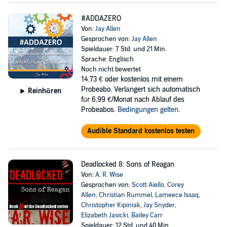
#ADDAZERO
Von:
Jay Allen
Gesprochen von:
Jay Allen
Spieldauer: 7 Std. und 21 Min.
Sprache: Englisch
Noch nicht bewertet
14,73 €
oder kostenlos mit einem
Probeabo. Verlängert sich automatisch
Reinhören
für 6,99 €/Monat nach Ablauf des
Probeabos.
Bedingungen gelten
.
Audible Standard kostenlos testen
Deadlocked 8: Sons of Reagan
Von:
A. R. Wise
Gesprochen von:
Scott Aiello
,
Corey
Allen
,
Christian Rummel
,
Lameece Issaq
,
Christopher Kipiniak
,
Jay Snyder
,
Elizabeth Jasicki
,
Bailey Carr
Spieldauer: 12 Std. und 40 Min.