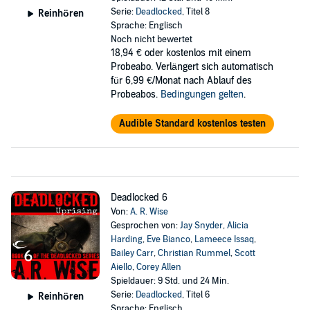
Serie:
Deadlocked
, Titel 8
Reinhören
Sprache: Englisch
Noch nicht bewertet
18,94 €
oder kostenlos mit einem
Probeabo. Verlängert sich automatisch
für 6,99 €/Monat nach Ablauf des
Probeabos.
Bedingungen gelten
.
Audible Standard kostenlos testen
Deadlocked 6
Von:
A. R. Wise
Gesprochen von:
Jay Snyder
,
Alicia
Harding
,
Eve Bianco
,
Lameece Issaq
,
Bailey Carr
,
Christian Rummel
,
Scott
Aiello
,
Corey Allen
Spieldauer: 9 Std. und 24 Min.
Serie:
Deadlocked
, Titel 6
Reinhören
Sprache: Englisch