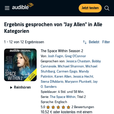
Jetzt testen
Ergebnis gesprochen von
"Jay Allen"
in Alle
Kategorien
1 - 12 von 12 Ergebnissen
Beliebt
Filter
The Space Within Season 2
Von:
Josh Fagin
,
Greg O'Connor
Gesprochen von:
Jessica Chastain
,
Bobby
Cannavale
,
Michael Shannon
,
Michael
Stuhlbarg
,
Carmen Ejogo
,
Mandy
Patinkin
,
Karen Allen
,
Jessica Hecht
,
Siena D'Addario
,
Maryann Plunkett
,
Jay
O. Sanders
Reinhören
Spieldauer: 4 Std. und 58 Min.
Serie:
The Space Within
, Titel 2
Sprache: Englisch
5,0
2 Bewertungen
10,52 €
oder kostenlos mit einem