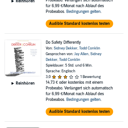
Probeabo. Verlängert sich automatisch
Reinhören
für 6,99 €/Monat nach Ablauf des
Probeabos.
Bedingungen gelten
.
Audible Standard kostenlos testen
Do Safety Differently
Von:
Sidney Dekker
,
Todd Conklin
Gesprochen von:
Jay Allen
,
Sidney
Dekker
,
Todd Conklin
Spieldauer: 5 Std. und 6 Min.
Sprache: Englisch
3,0
1 Bewertung
14,73 €
oder kostenlos mit einem
Reinhören
Probeabo. Verlängert sich automatisch
für 6,99 €/Monat nach Ablauf des
Probeabos.
Bedingungen gelten
.
Audible Standard kostenlos testen