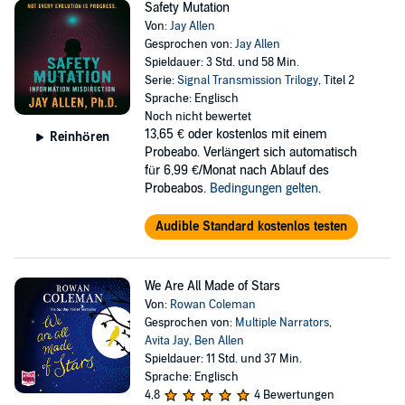
Safety Mutation
Von:
Jay Allen
Gesprochen von:
Jay Allen
Spieldauer: 3 Std. und 58 Min.
Serie:
Signal Transmission Trilogy
, Titel 2
Sprache: Englisch
Noch nicht bewertet
13,65 €
oder kostenlos mit einem
Reinhören
Probeabo. Verlängert sich automatisch
für 6,99 €/Monat nach Ablauf des
Probeabos.
Bedingungen gelten
.
Audible Standard kostenlos testen
We Are All Made of Stars
Von:
Rowan Coleman
Gesprochen von:
Multiple Narrators
,
Avita Jay
,
Ben Allen
Spieldauer: 11 Std. und 37 Min.
Sprache: Englisch
4,8
4 Bewertungen