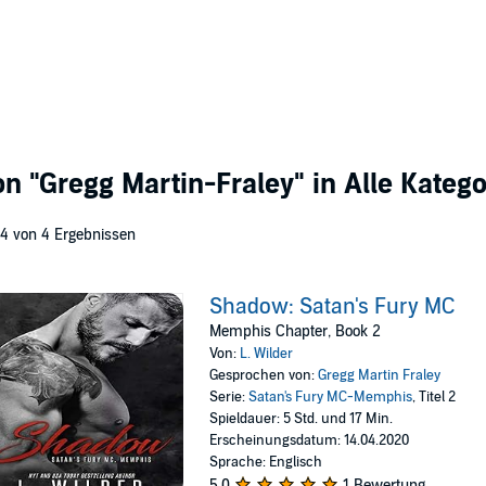
von
"Gregg Martin-Fraley"
in Alle Kateg
 4 von 4 Ergebnissen
Shadow: Satan's Fury MC
Memphis Chapter, Book 2
Von:
L. Wilder
Gesprochen von:
Gregg Martin Fraley
Serie:
Satan's Fury MC-Memphis
, Titel 2
Spieldauer: 5 Std. und 17 Min.
Erscheinungsdatum: 14.04.2020
Sprache: Englisch
5,0
1 Bewertung