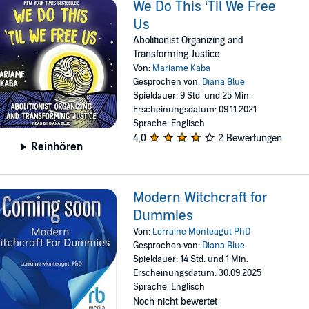
We Do This ‘Til We Free
Us
Abolitionist Organizing and
Transforming Justice
Von:
Mariame Kaba
Gesprochen von:
Diana Blue
Spieldauer: 9 Std. und 25 Min.
Erscheinungsdatum: 09.11.2021
Sprache: Englisch
4,0
2 Bewertungen
Reinhören
Modern Witchcraft for
Dummies
Von:
Lorraine Monteagut PhD
Gesprochen von:
Diana Blue
Spieldauer: 14 Std. und 1 Min.
Erscheinungsdatum: 30.09.2025
Sprache: Englisch
Noch nicht bewertet