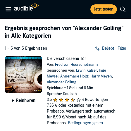
Jetzt testen
Ergebnis gesprochen von
"Alexander Golling"
in Alle Kategorien
1 - 5 von 5 Ergebnissen
Beliebt
Filter
Die verschlossene Tür
Von:
Fred von Hoerschelmann
Gesprochen von:
Erwin Kalser
,
Inge
Meysel
,
Annemarie Holtz
,
Harry Meyen
,
Alexander Golling
Spieldauer: 1 Std. und 8 Min.
Sprache: Deutsch
3,5
4 Bewertungen
Reinhören
7,35 €
oder kostenlos mit einem
Probeabo. Verlängert sich automatisch
für 6,99 €/Monat nach Ablauf des
Probeabos.
Bedingungen gelten
.