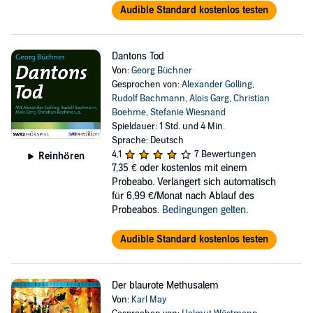
Audible Standard kostenlos testen
Dantons Tod
Von:
Georg Büchner
Gesprochen von:
Alexander Golling
,
Rudolf Bachmann
,
Alois Garg
,
Christian
Boehme
,
Stefanie Wiesnand
Spieldauer: 1 Std. und 4 Min.
Sprache: Deutsch
4,1
7 Bewertungen
Reinhören
7,35 €
oder kostenlos mit einem
Probeabo. Verlängert sich automatisch
für 6,99 €/Monat nach Ablauf des
Probeabos.
Bedingungen gelten
.
Audible Standard kostenlos testen
Der blaurote Methusalem
Von:
Karl May