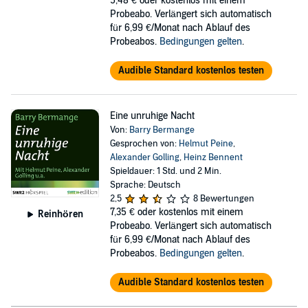
5,48 €
oder kostenlos mit einem
Probeabo. Verlängert sich automatisch
für 6,99 €/Monat nach Ablauf des
Probeabos.
Bedingungen gelten
.
Audible Standard kostenlos testen
Eine unruhige Nacht
Von:
Barry Bermange
Gesprochen von:
Helmut Peine
,
Alexander Golling
,
Heinz Bennent
Spieldauer: 1 Std. und 2 Min.
Sprache: Deutsch
2,5
8 Bewertungen
7,35 €
oder kostenlos mit einem
Reinhören
Probeabo. Verlängert sich automatisch
für 6,99 €/Monat nach Ablauf des
Probeabos.
Bedingungen gelten
.
Audible Standard kostenlos testen