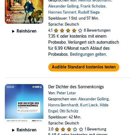
Gesprochen von:
Helmut Wöstmann
,
Alexander Golling
,
Frank Scholze
,
Hannes Tannert
,
Rudolf Siege
Spieldauer: 1 Std. und 57 Min.
Sprache: Deutsch
4,1
8 Bewertungen
Reinhören
7,35 €
oder kostenlos mit einem
Probeabo. Verlängert sich automatisch
für 6,99 €/Monat nach Ablauf des
Probeabos.
Bedingungen gelten
.
Audible Standard kostenlos testen
Der Dichter des Sonnenkönigs
Von:
Peter Lotar
Gesprochen von:
Alexander Golling
,
Hanns Bernhardt
,
Kurt Lieck
,
Hilde
Engel
,
Otti Schütz
Spieldauer: 42 Min.
Sprache: Deutsch
3,0
1 Bewertung
Reinhören