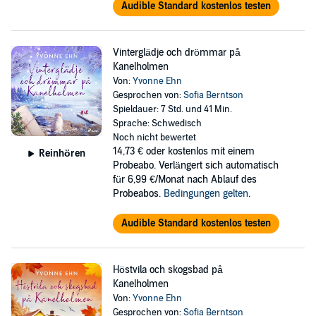
Audible Standard kostenlos testen
Vinterglädje och drömmar på
Kanelholmen
Von:
Yvonne Ehn
Gesprochen von:
Sofia Berntson
Spieldauer: 7 Std. und 41 Min.
Sprache: Schwedisch
Noch nicht bewertet
14,73 €
oder kostenlos mit einem
Reinhören
Probeabo. Verlängert sich automatisch
für 6,99 €/Monat nach Ablauf des
Probeabos.
Bedingungen gelten
.
Audible Standard kostenlos testen
Höstvila och skogsbad på
Kanelholmen
Von:
Yvonne Ehn
Gesprochen von:
Sofia Berntson