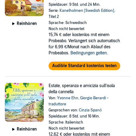
Spieldauer: 9 Std. und 24 Min.
Serie:
Kanelholmen [Swedish Edition]
,
Titel 2
Sprache: Schwedisch
Reinhören
Noch nicht bewertet
15,74 €
oder kostenlos mit einem
Probeabo. Verlängert sich automatisch
für 6,99 €/Monat nach Ablauf des
Probeabos.
Bedingungen gelten
.
Audible Standard kostenlos testen
Estate, speranza e amicizia sull'isola
della cannella
Von:
Yvonne Ehn
,
Giorgio Berardi -
traduttore
Gesprochen von:
Cinzia Spanò
Spieldauer: 8 Std. und 16 Min.
Sprache: Italienisch
Noch nicht bewertet
Reinhören
12,62 €
oder kostenlos mit einem