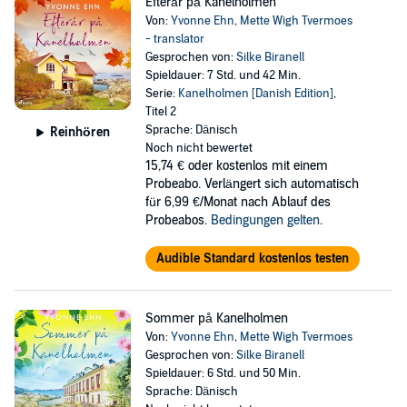
Efterår på Kanelholmen
Von:
Yvonne Ehn
,
Mette Wigh Tvermoes
- translator
Gesprochen von:
Silke Biranell
Spieldauer: 7 Std. und 42 Min.
Serie:
Kanelholmen [Danish Edition]
,
Titel 2
Sprache: Dänisch
Reinhören
Noch nicht bewertet
15,74 €
oder kostenlos mit einem
Probeabo. Verlängert sich automatisch
für 6,99 €/Monat nach Ablauf des
Probeabos.
Bedingungen gelten
.
Audible Standard kostenlos testen
Sommer på Kanelholmen
Von:
Yvonne Ehn
,
Mette Wigh Tvermoes
Gesprochen von:
Silke Biranell
Spieldauer: 6 Std. und 50 Min.
Sprache: Dänisch