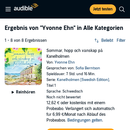
Jetzt testen
Ergebnis von
"Yvonne Ehn"
in Alle Kategorien
1 - 8 von 8 Ergebnissen
Beliebt
Filter
Sommar, hopp och vänskap på
Kanelholmen
Von:
Yvonne Ehn
Gesprochen von:
Sofia Berntson
Spieldauer: 7 Std. und 16 Min.
Serie:
Kanelholmen [Swedish Edition]
,
Titel 1
Sprache: Schwedisch
Reinhören
Noch nicht bewertet
12,62 €
oder kostenlos mit einem
Probeabo. Verlängert sich automatisch
für 6,99 €/Monat nach Ablauf des
Probeabos.
Bedingungen gelten
.