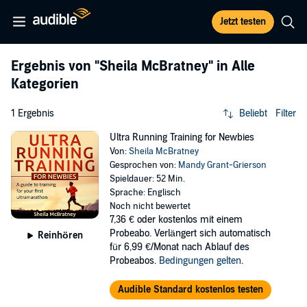
Jetzt testen
Ergebnis von
"Sheila McBratney"
in Alle
Kategorien
1 Ergebnis
Beliebt
Filter
Ultra Running Training for Newbies
Von:
Sheila McBratney
Gesprochen von:
Mandy Grant-Grierson
Spieldauer: 52 Min.
Sprache: Englisch
Noch nicht bewertet
7,36 €
oder kostenlos mit einem
Probeabo. Verlängert sich automatisch
Reinhören
für 6,99 €/Monat nach Ablauf des
Probeabos.
Bedingungen gelten
.
Audible Standard kostenlos testen