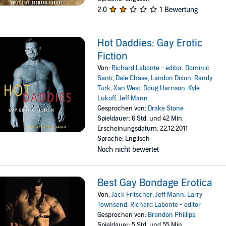
2,0
1 Bewertung
Hot Daddies: Gay Erotic
Fiction
Von:
Richard Labonte - editor
,
Dominic
Santi
,
Dale Chase
,
Landon Dixon
,
Randy
Turk
,
Xan West
,
Doug Harrison
,
Kyle
Lukoff
,
Jeff Mann
Gesprochen von:
Drake Stone
Spieldauer: 6 Std. und 42 Min.
Erscheinungsdatum: 22.12.2011
Sprache: Englisch
Noch nicht bewertet
Best Gay Bondage Erotica
Von:
Jack Fritscher
,
Jeff Mann
,
Larry
Townsend
,
Richard Labonte - editor
Gesprochen von:
Brandon Phillips
Spieldauer: 5 Std. und 55 Min.