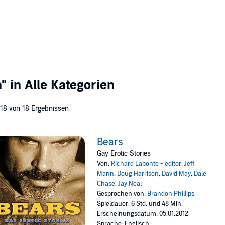
n"
in Alle Kategorien
 18 von 18 Ergebnissen
Bears
Gay Erotic Stories
Von:
Richard Labonte - editor
,
Jeff
Mann
,
Doug Harrison
,
David May
,
Dale
Chase
,
Jay Neal
Gesprochen von:
Brandon Phillips
Spieldauer: 6 Std. und 48 Min.
Erscheinungsdatum: 05.01.2012
Sprache: Englisch