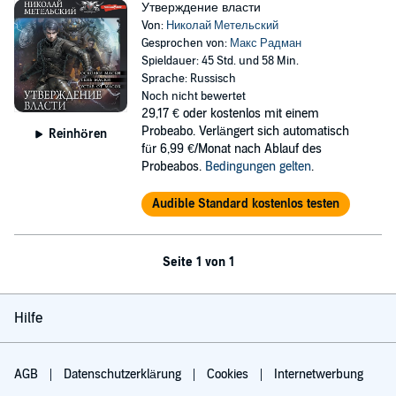
Утверждение власти
Von:
Николай Метельский
Gesprochen von:
Макс Радман
Spieldauer: 45 Std. und 58 Min.
Sprache: Russisch
Noch nicht bewertet
29,17 €
oder kostenlos mit einem
Probeabo. Verlängert sich automatisch
Reinhören
für 6,99 €/Monat nach Ablauf des
Probeabos.
Bedingungen gelten
.
Audible Standard kostenlos testen
Seite 1 von 1
Hilfe
AGB
Datenschutzerklärung
Cookies
Internetwerbung