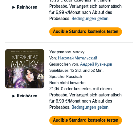
15,78 €
oder kostenlos mit einem
Probeabo. Verlängert sich automatisch
Reinhören
für 6,99 €/Monat nach Ablauf des
Probeabos.
Bedingungen gelten
.
Audible Standard kostenlos testen
Удерживая маску
Von:
Николай Метельский
Gesprochen von:
Андрей Кузнецов
Spieldauer: 15 Std. und 52 Min.
Sprache: Russisch
Noch nicht bewertet
21,04 €
oder kostenlos mit einem
Probeabo. Verlängert sich automatisch
Reinhören
für 6,99 €/Monat nach Ablauf des
Probeabos.
Bedingungen gelten
.
Audible Standard kostenlos testen