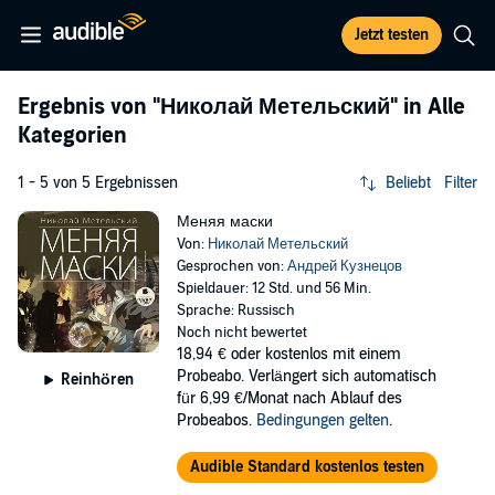
Jetzt testen
Ergebnis von
"Николай Метельский"
in Alle
Kategorien
1 - 5 von 5 Ergebnissen
Beliebt
Filter
Меняя маски
Von:
Николай Метельский
Gesprochen von:
Андрей Кузнецов
Spieldauer: 12 Std. und 56 Min.
Sprache: Russisch
Noch nicht bewertet
18,94 €
oder kostenlos mit einem
Probeabo. Verlängert sich automatisch
Reinhören
für 6,99 €/Monat nach Ablauf des
Probeabos.
Bedingungen gelten
.
Audible Standard kostenlos testen