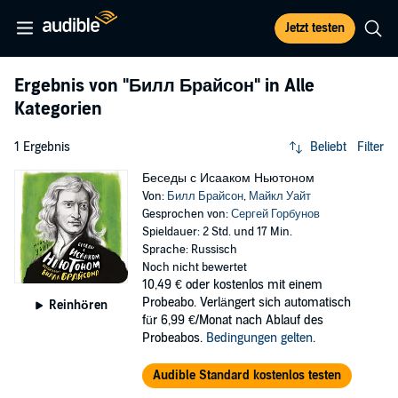
Jetzt testen
Ergebnis von
"Билл Брайсон"
in Alle
Kategorien
1 Ergebnis
Beliebt
Filter
Беседы с Исааком Ньютоном
Von:
Билл Брайсон
,
Майкл Уайт
Gesprochen von:
Сергей Горбунов
Spieldauer: 2 Std. und 17 Min.
Sprache: Russisch
Noch nicht bewertet
10,49 €
oder kostenlos mit einem
Probeabo. Verlängert sich automatisch
Reinhören
für 6,99 €/Monat nach Ablauf des
Probeabos.
Bedingungen gelten
.
Audible Standard kostenlos testen