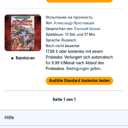
Испытание на прочность
Von:
Александр Ярославцев
Gesprochen von:
Евгений Шокин
Spieldauer: 13 Std. und 37 Min.
Sprache: Russisch
Noch nicht bewertet
17,88 €
oder kostenlos mit einem
Probeabo. Verlängert sich automatisch
Reinhören
für 6,99 €/Monat nach Ablauf des
Probeabos.
Bedingungen gelten
.
Audible Standard kostenlos testen
Seite 1 von 1
Hilfe