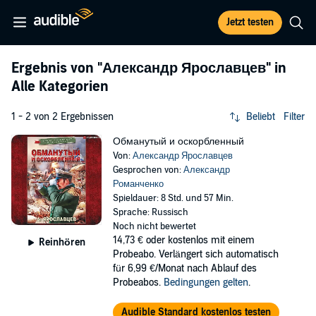
Jetzt testen
Ergebnis von
"Александр Ярославцев"
in
Alle Kategorien
1 - 2 von 2 Ergebnissen
Beliebt
Filter
Обманутый и оскорбленный
Von:
Александр Ярославцев
Gesprochen von:
Александр
Романченко
Spieldauer: 8 Std. und 57 Min.
Sprache: Russisch
Noch nicht bewertet
14,73 €
oder kostenlos mit einem
Reinhören
Probeabo. Verlängert sich automatisch
für 6,99 €/Monat nach Ablauf des
Probeabos.
Bedingungen gelten
.
Audible Standard kostenlos testen