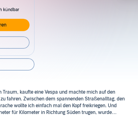
ch kündbar
ren
en Traum, kaufte eine Vespa und machte mich auf den
 zu fahren. Zwischen dem spannenden Straßenalltag, den
rache wollte ich einfach mal den Kopf freikriegen. Und
eter für Kilometer in Richtung Süden trugen, wurde
iff, wie wichtig meine Familie und Freunde in meinem
e, mir Träume verwirklichen zu können.©2014 Cenno