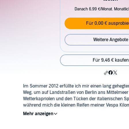
Danach 6,99 €/Monat. Monatli
Für 0,00 € ausprobie
Weitere Angebote
Für 9,46 € kaufen
Im Sommer 2012 erfüllte ich mir einen lang gehegt
Weg, um auf Landstraßen von Berlin ans Mittelmeer
Wetterkapriolen und den Tücken der italienischen Sp
während mich die kleinen Reifen meiner Vespa Kilom
meine Fahrt auch eine Reise zu mir selbst. Ich begr
Leben als Musiker sind, und welches Glück ich hab
Rooms Records (P)2014 Cenno Rooms Records