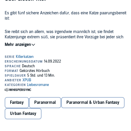
Es gibt fünf sichere Anzeichen dafür, dass eine Katze paarungsbereit
ist:
Sie reibt sich an allem, was irgendwie männlich ist, sie findet
Katzenjunge extrem süß, sie präsentiert ihre Vorzüge bei jeder sich
bietenden Gelegenheit, sie lässt sich leicht ablenken und sie verliert
die Lust am Morden.
Bring mich lieber gleich um. Das hier wird die Hölle sein.
Das dritte Buch in dieser schnurrig aufregenden Urban Fantasy
Serie. Dies ist eine sich langsam entwickelnde Reverse Harem
Geschichte, in der Kat sich nicht zwischen ihren Partnern
entscheiden muss.
©2020 Skye MacKinnon (P)2022 XPUB
Fantasy
Paranormal
Paranormal & Urban Fantasy
Urban Fantasy