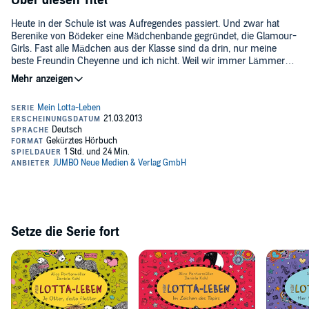
Über diesen Titel
Heute in der Schule ist was Aufregendes passiert. Und zwar hat
Berenike von Bödeker eine Mädchenbande gegründet, die Glamour-
Girls. Fast alle Mädchen aus der Klasse sind da drin, nur meine
beste Freundin Cheyenne und ich nicht. Weil wir immer Lämmer-
Girls zu ihnen sagen. Aber egal, Cheyenne und ich haben ja jetzt
Katinka Kultscher leiht Lotta ihre freche Mädchenstimme. Can
unsere eigene Bande, DIE WILDEN KANINCHEN! Und weil zwei ganz
Acikgöz, Robert Missler, Dagmar Dreke, Stephanie Kirchberger und
schön wenige sind, haben wir Paul mit seinem Baumhaus gleich
Christine Pappert erwecken Lottas turbulente Welt zum Leben.
mit dazugenommen. Bloß blöd, dass wir außer den LÄMMER-
GIRLS jetzt auch noch die ROCKER am Hals haben. Ob wir die mit
©2013 Arena Verlag (P)2013 Jumbo Neue Medien & Verlag
meiner indischen Blockflöte loswerden? Oder passieren dann noch
mehr komische Sachen?
Setze die Serie fort