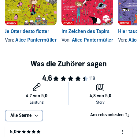
Je Otter desto flotter
Im Zeichen des Tapirs
Hier tau
Von:
Alice Pantermüller
Von:
Alice Pantermüller
Von:
Ali
Am relevantesten
Alle Sterne