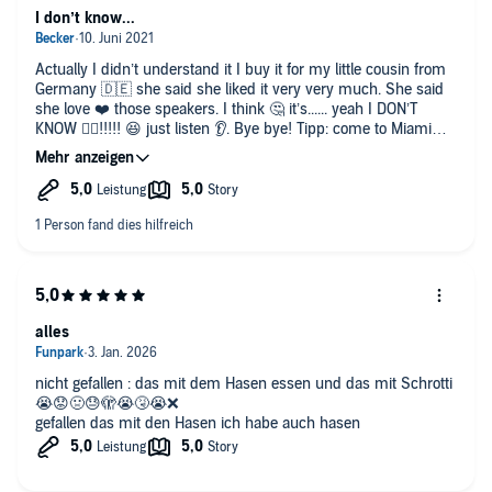
I don’t know...
Actually I didn’t understand it I buy it for my little cousin from
Germany 🇩🇪 she said she liked it very very much. She said
she love ❤️ those speakers. I think 🤔 it’s...... yeah I DON’T
KNOW 🤷‍♀️!!!!! 😆 just listen 👂. Bye bye! Tipp: come to Miami
soon!! I love it here!
alles
nicht gefallen : das mit dem Hasen essen und das mit Schrotti
😭😟🤢😓🫣😭🤧😭❌
gefallen das mit den Hasen ich habe auch hasen