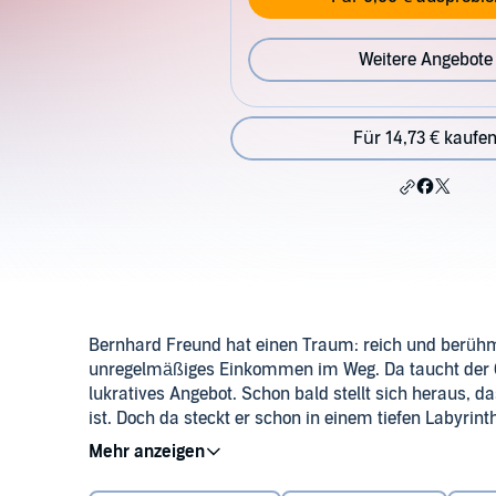
Weitere Angebote
Für 14,73 € kaufe
Bernhard Freund hat einen Traum: reich und berüh
unregelmäßiges Einkommen im Weg. Da taucht der 
lukratives Angebot. Schon bald stellt sich heraus, 
ist. Doch da steckt er schon in einem tiefen Labyrin
spät. Eine lebensgefährliche Jagd beginnt.
©2020 Jeder Tag zählt e.V. (P)2021 Hörbuchmanufak