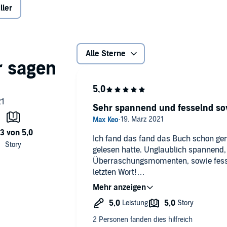
ller
Alle Sterne
Sehr spannend und fesselnd sow
Ich fand das fand das Buch schon geni
gelesen hatte. Unglaublich spannend, 
Überraschungsmomenten, sowie fess
letzten Wort!
Nun war ich auf die Umsetzung zum H
hat mich mit seiner Stimme und Art 
des Buches als Autor und schließlich
Vielen Dank für die sehr gute Unterha