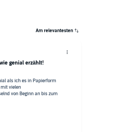
Am relevantesten
ie genial erzählt!
al als ich es in Papierform
mit vielen
elnd von Beginn an bis zum
örbuch gespannt. Der Erzähler
genauso überzeugt wie der Autor
 mit seiner Auswahl des Erzählers.
ltung!