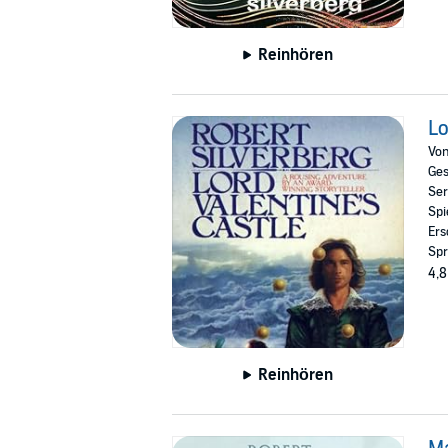
Reinhören
Lo
Vo
Ges
Ser
Spi
Ers
Spr
4,8
Reinhören