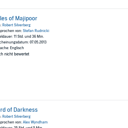
les of Majipoor
n:
Robert Silverberg
prochen von:
Stefan Rudnicki
eldauer: 11 Std. und 36 Min.
cheinungsdatum: 07.05.2013
ache: Englisch
h nicht bewertet
rd of Darkness
n:
Robert Silverberg
prochen von:
Alex Wyndham
eldauer: 25 Std. und 5 Min.