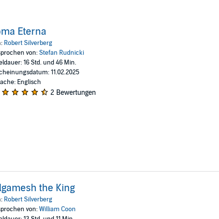
oma Eterna
n:
Robert Silverberg
prochen von:
Stefan Rudnicki
eldauer: 16 Std. und 46 Min.
cheinungsdatum: 11.02.2025
ache: Englisch
2 Bewertungen
lgamesh the King
n:
Robert Silverberg
prochen von:
William Coon
eldauer: 13 Std. und 11 Min.