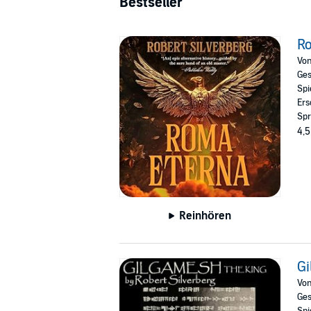
Bestseller
R
Vo
Ges
Spi
Ers
Spr
4,5
Reinhören
Gi
Vo
Ges
Spi