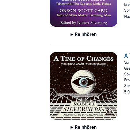
Ers
Spr
Noc
Reinhören
A 
Vo
Ges
Spi
Ers
Spr
5,0
Reinhören