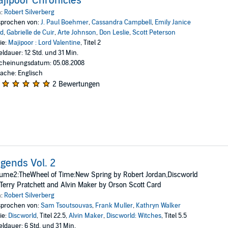
jipoor Chronicles
n:
Robert Silverberg
prochen von:
J. Paul Boehmer
,
Cassandra Campbell
,
Emily Janice
rd
,
Gabrielle de Cuir
,
Arte Johnson
,
Don Leslie
,
Scott Peterson
ie:
Majipoor : Lord Valentine
, Titel 2
eldauer: 12 Std. und 31 Min.
cheinungsdatum: 05.08.2008
ache: Englisch
2 Bewertungen
gends Vol. 2
ume2:TheWheel of Time:New Spring by Robert Jordan,Discworld
Terry Pratchett and Alvin Maker by Orson Scott Card
n:
Robert Silverberg
prochen von:
Sam Tsoutsouvas
,
Frank Muller
,
Kathryn Walker
ie:
Discworld
, Titel 22.5,
Alvin Maker
,
Discworld: Witches
, Titel 5.5
eldauer: 6 Std. und 31 Min.