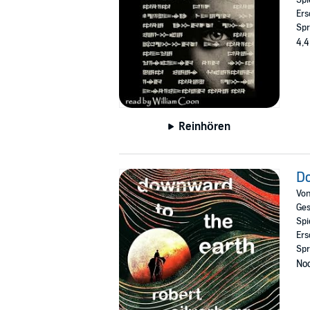
Ers
Spr
4,4
Reinhören
Do
Vo
Ges
Spi
Ers
Spr
Noc