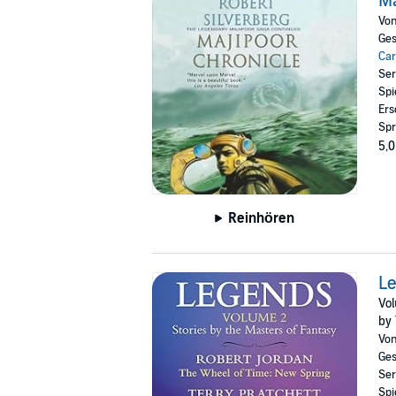
Ma
Vo
Ges
Ca
Ser
Spi
Ers
Spr
5,0
Reinhören
Le
Vol
by 
Vo
Ges
Ser
Spi