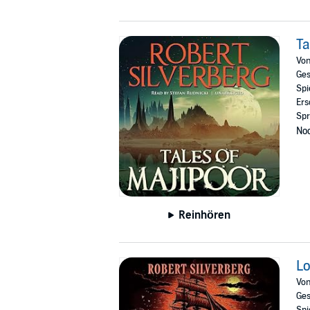
Ta
Vo
Ges
Spi
Ers
Spr
Noc
Reinhören
Lo
Vo
Ges
Spi