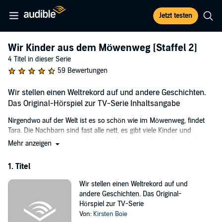
Jetzt testen
Wir Kinder aus dem Möwenweg [Staffel 2]
4 Titel in dieser Serie
59 Bewertungen
Wir stellen einen Weltrekord auf und andere Geschichten.
Das Original-Hörspiel zur TV-Serie Inhaltsangabe
Nirgendwo auf der Welt ist es so schön wie im Möwenweg, findet
Tara. Die Nachbarn sind fast alle nett, es gibt viele Kinder und
zusammen erleben sie aufregende Abenteuer. Als sie den höchsten
Mehr anzeigen
Geschirr-Turm der Welt bauen, zum Beispiel, und dann einen
Rekord-Wettbewerb veranstalten. Oder als sie einen neuen Mann für
1. Titel
die Nachbarin suchen, ihr Taschengeld aufbessern und einen Teich
retten - im Möwenweg ist immer etwas los!
Wir stellen einen Weltrekord auf und
andere Geschichten. Das Original-
©2017 Wunderwerk (P)2018 Oetinger Media GmbH, Hamburg. Ein
Hörspiel zur TV-Serie
Unternehmen der Verlagsgruppe Oetinger.
Von:
Kirsten Boie