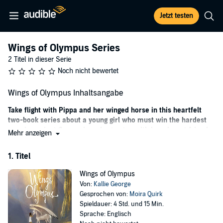
Jetzt testen
Wings of Olympus Series
2 Titel in dieser Serie
Noch nicht bewertet
Wings of Olympus Inhaltsangabe
Take flight with Pippa and her winged horse in this heartfelt
two-book series about a young girl who must win the hardest
race in ancient Greece in order to stay with her closest friend.
Mehr anzeigen
This new series from acclaimed author Kallie George is perfect
1. Titel
for horse lovers and fans of Greek myths alike!
High on the slopes of mighty Mount Olympus, among the sun-
Wings of Olympus
splashed meadows and sparkling waters, glide the winged horses of
Von:
Kallie George
the ancient gods. Here up high is normally no place for a lost,
Gesprochen von:
Moira Quirk
parentless girl like Pippa. But once every hundred years, the gods
Spieldauer: 4 Std. und 15 Min.
and goddesses descend to the mortal realm to choose jockeys for
Sprache: Englisch