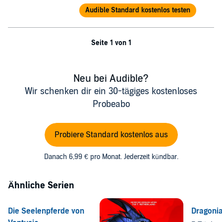
younger kids (or are even just a fan of middle grader books
Audible Standard kostenlos testen
yourself) I would absolutely recommend this book.” —A
Bibliophiles Book Blog
Seite 1 von 1
Neu bei Audible?
Wir schenken dir ein 30-tägiges kostenloses
Probeabo
Probiere Standard kostenlos aus
Danach 6,99 € pro Monat. Jederzeit kündbar.
Ähnliche Serien
Die Seelenpferde von
Dragonia