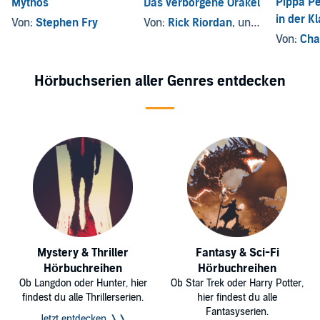
Pippa P
Mythos
Das verborgene Orakel
in der K
Von:
Stephen Fry
Von:
Rick Riordan
, und andere
Von:
Char
Hörbuchserien aller Genres entdecken
Mystery & Thriller
Fantasy & Sci-Fi
Hörbuchreihen
Hörbuchreihen
Ob Langdon oder Hunter, hier
Ob Star Trek oder Harry Potter,
findest du alle Thrillerserien.
hier findest du alle
Fantasyserien.
Jetzt entdecken ❭❭