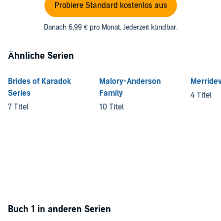
Probiere Standard kostenlos aus
Danach 6,99 € pro Monat. Jederzeit kündbar.
Ähnliche Serien
Brides of Karadok
Malory-Anderson
Merride
Series
Family
4 Titel
7 Titel
10 Titel
Buch 1 in anderen Serien