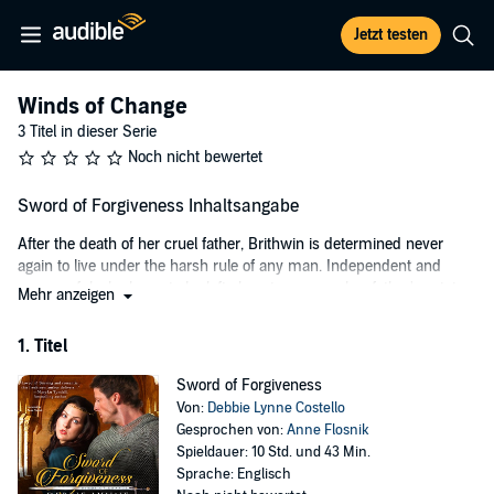
Jetzt testen
Winds of Change
3 Titel in dieser Serie
Noch nicht bewertet
Sword of Forgiveness Inhaltsangabe
After the death of her cruel father, Brithwin is determined never
again to live under the harsh rule of any man. Independent and
resourceful, she longs to be left alone to manage her father's estate.
Mehr anzeigen
But she soon discovers a woman has few choices when the king
decrees she is to marry Royce, the Lord of Rosencraig. As if the
1. Titel
unwelcome marriage isn't enough, her new husband accuses her of
murdering his family, and she is faced with a challenge of either
Sword of Forgiveness
proving her innocence or facing possible execution.
Von:
Debbie Lynne Costello
Gesprochen von:
Anne Flosnik
Royce Warwick returns home after setting down a rebellion to find
Spieldauer: 10 Std. und 43 Min.
his family brutally murdered. When all fingers point to his betrothed
Sprache: Englisch
and attempts are made on his life, Royce must wade through