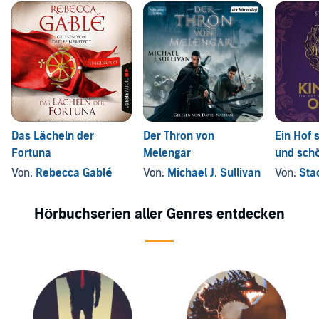
Das Lächeln der
Der Thron von
Ein Hof 
Fortuna
Melengar
und sch
Von:
Rebecca Gablé
Von:
Michael J. Sullivan
Von:
Sta
Hörbuchserien aller Genres entdecken