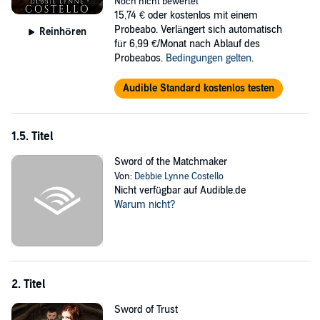
Noch nicht bewertet
murky waters to uncover the truth. Yet Brithwin's wise and kind
15,74 €
oder kostenlos mit einem
nature begins to break down the walls of his heart, and he soon
Probeabo. Verlängert sich automatisch
Reinhören
finds himself in a race to discover who is behind the evil plot before
für 6,99 €/Monat nach Ablauf des
Brithwin is the next victim.
Probeabos.
Bedingungen gelten
.
©2015 Debbie Lynne Costello (P)2016 Debbie Lynne Costello
Audible Standard kostenlos testen
1.5. Titel
Sword of the Matchmaker
Von:
Debbie Lynne Costello
Nicht verfügbar auf Audible.de
Warum nicht?
2. Titel
Sword of Trust