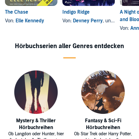
The Chase
Indigo Ridge
A Night 
and Blo
Von:
Elle Kennedy
Von:
Devney Perry
, und andere
Von:
Ann
Hörbuchserien aller Genres entdecken
Mystery & Thriller
Fantasy & Sci-Fi
Hörbuchreihen
Hörbuchreihen
Ob Langdon oder Hunter, hier
Ob Star Trek oder Harry Potter,