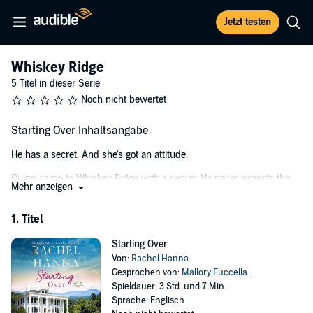
Jetzt testen
Whiskey Ridge
5 Titel in dieser Serie
Noch nicht bewertet
Starting Over Inhaltsangabe
He has a secret. And she's got an attitude.
Quinn came to Whiskey Ridge with a secret. He never expects the
Mehr anzeigen
woman sharing an office with him might uncover it accidentally.
Kelly just wanted to run away from her problems. She needs order
1. Titel
and quiet, but her neighbor is driving her crazy. Plus, he’s a little too
attractive, and she doesn’t need that right now.
Starting Over
Von:
Rachel Hanna
Can opposites attract, or will these enemies hate each other forever?
Gesprochen von:
Mallory Fuccella
Spieldauer: 3 Std. und 7 Min.
©2023 Rachel Hanna (P)2023 Rachel Hanna
Sprache: Englisch