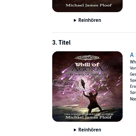
Reinhören
3. Titel
A 
Whi
Vo
Ges
Spi
Ers
Spr
Noc
Reinhören