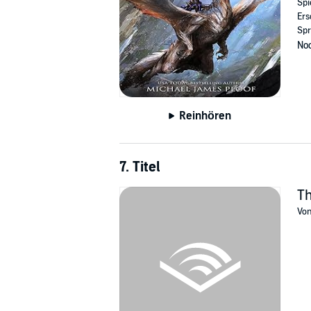
Spi
Ers
Spr
Noc
Reinhören
7. Titel
Th
Vo