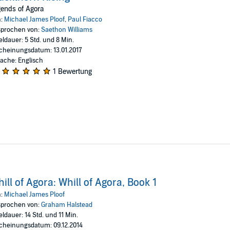
relenting spirit of defiance and adventure within us all.
ends of Agora
veling Bard Publishing
n:
Michael James Ploof
,
Paul Fiacco
prochen von:
Saethon Williams
eldauer: 5 Std. und 8 Min.
cheinungsdatum: 13.01.2017
ache: Englisch
1 Bewertung
ill of Agora: Whill of Agora, Book 1
n:
Michael James Ploof
prochen von:
Graham Halstead
eldauer: 14 Std. und 11 Min.
cheinungsdatum: 09.12.2014