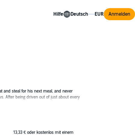
Hilfe
Anmelden
t and steal for his next meal, and never
. After being driven out of just about every
ey are to survive the harsh northern cold. As
iminal underworld.
ht with sword and sorcery. It is a story of
13,33 €
oder kostenlos mit einem