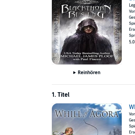
failure and triumph, and a testament to the un
Leg
©2016 Traveling Bard Publishing (P)2017 Tra
Vo
Ges
Spi
Ers
Spr
5,0
Reinhören
1. Titel
Wh
Vo
Ges
Spi
Ers