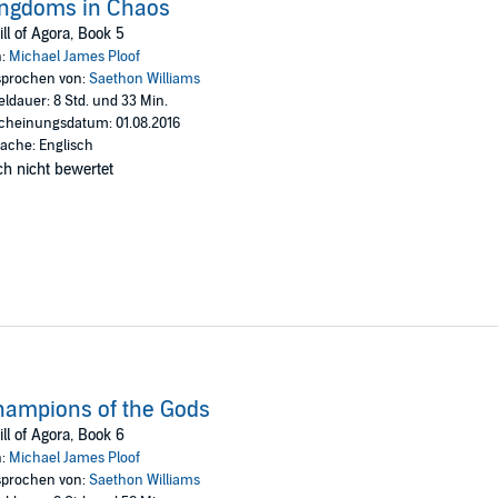
ingdoms in Chaos
ll of Agora, Book 5
n:
Michael James Ploof
prochen von:
Saethon Williams
eldauer: 8 Std. und 33 Min.
cheinungsdatum: 01.08.2016
ache: Englisch
h nicht bewertet
ampions of the Gods
ll of Agora, Book 6
n:
Michael James Ploof
prochen von:
Saethon Williams