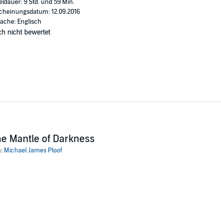
eldauer: 9 Std. und 59 Min.
cheinungsdatum: 12.09.2016
ache: Englisch
h nicht bewertet
e Mantle of Darkness
n:
Michael James Ploof