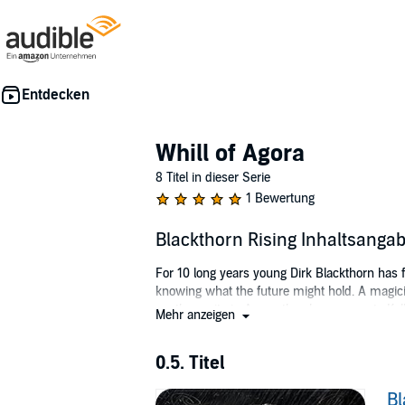
Whill of Agora
8 Titel in dieser Serie
1 Bewertung
Blackthorn Rising Inhaltsanga
For 10 long years young Dirk Blackthorn has f
knowing what the future might hold. A magicia
southern city in Agora, they have come to Kel
Mehr anzeigen
With winter on its way, and all but a rusty coi
Thad descends deeper into his drunken delir
0.5. Titel
Featuring two of Legends of Agora's most be
Bl