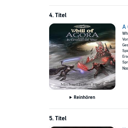
4. Titel
A 
Whi
Vo
Ges
Spi
Ers
Spr
Noc
Reinhören
5. Titel