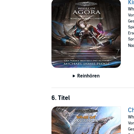
K
Whi
Vo
Ges
Spi
Ers
Spr
Noc
Reinhören
6. Titel
Ch
Whi
Vo
Ges