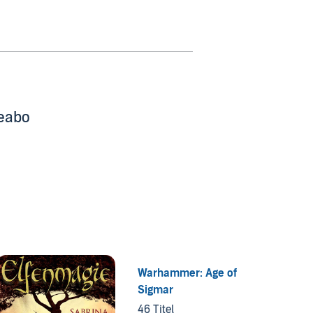
beabo
Warhammer: Age of
The 13
Sigmar
14 Tite
46 Titel