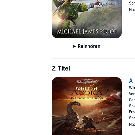
Spr
Noc
Reinhören
2. Titel
A 
Whi
Vo
Ges
Spi
Ers
Spr
Noc