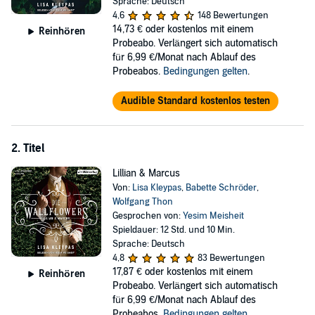
vermögenden Ehemännern zu helfen. Als Erstes verschaffen sie
Sprache: Deutsch
Annabelle eine Einladung zum Fest der Saison. Unter den Gästen
4,6
148 Bewertungen
allerdings auch: Simon Hunt.
14,73 €
oder kostenlos mit einem
Reinhören
Probeabo. Verlängert sich automatisch
©2022 Goldmann Verlag (P)2022 der Hörverlag
für 6,99 €/Monat nach Ablauf des
Probeabos.
Bedingungen gelten
.
Audible Standard kostenlos testen
2. Titel
Lillian & Marcus
Von:
Lisa Kleypas
,
Babette Schröder
,
Wolfgang Thon
Gesprochen von:
Yesim Meisheit
Spieldauer: 12 Std. und 10 Min.
Sprache: Deutsch
4,8
83 Bewertungen
17,87 €
oder kostenlos mit einem
Reinhören
Probeabo. Verlängert sich automatisch
für 6,99 €/Monat nach Ablauf des
Probeabos.
Bedingungen gelten
.