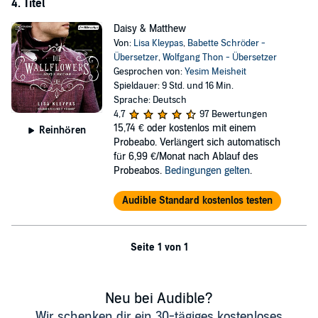
4. Titel
Daisy & Matthew
Von:
Lisa Kleypas
,
Babette Schröder -
Übersetzer
,
Wolfgang Thon - Übersetzer
Gesprochen von:
Yesim Meisheit
Spieldauer: 9 Std. und 16 Min.
Sprache: Deutsch
4,7
97 Bewertungen
15,74 €
oder kostenlos mit einem
Reinhören
Probeabo. Verlängert sich automatisch
für 6,99 €/Monat nach Ablauf des
Probeabos.
Bedingungen gelten
.
Audible Standard kostenlos testen
Seite 1 von 1
Neu bei Audible?
Wir schenken dir ein 30-tägiges kostenloses