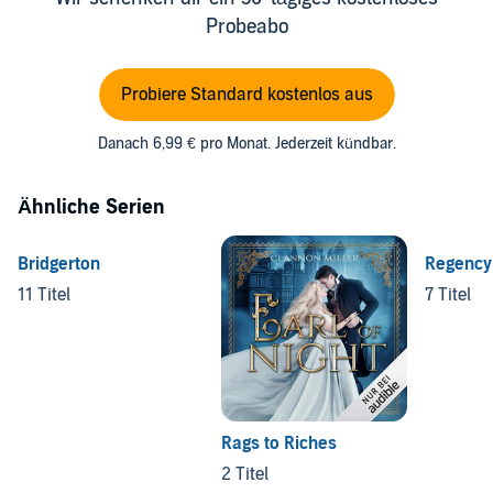
Probeabo
Probiere Standard kostenlos aus
Danach 6,99 € pro Monat. Jederzeit kündbar.
Ähnliche Serien
Bridgerton
Regency
11 Titel
7 Titel
Rags to Riches
2 Titel