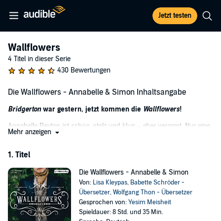
Jetzt testen
Wallflowers
4 Titel in dieser Serie
430 Bewertungen
Die Wallflowers - Annabelle & Simon Inhaltsangabe
Bridgerton
war gestern, jetzt kommen die
Wallflowers
!
Annabelle Peyton ist schön, stolz und klug – aber verarmt. Nur eine
Mehr anzeigen
vorteilhafte Ehe kann sie und ihre Familie noch retten. Doch die
adligen Junggesellen Londons meiden eine Lady ohne Vermögen.
1. Titel
Einzig Simon Hunt, ein schwerreicher, ungehobelter, wenn auch
äußerst attraktiver Geschäftsmann, hat ein Auge auf sie geworfen.
Die Wallflowers - Annabelle & Simon
Und er macht kein Geheimnis aus seinen unlauteren Absichten.
Von:
Lisa Kleypas
,
Babette Schröder -
Als Annabelle auf einem Ball drei weitere Mauerblümchen – Lillian,
Übersetzer
,
Wolfgang Thon - Übersetzer
Daisy und Evie – kennenlernt, scheint sich ihr Schicksal zu wenden.
Gesprochen von:
Yesim Meisheit
Die vier jungen Frauen beschließen, einander bei der Suche nach
Spieldauer: 8 Std. und 35 Min.