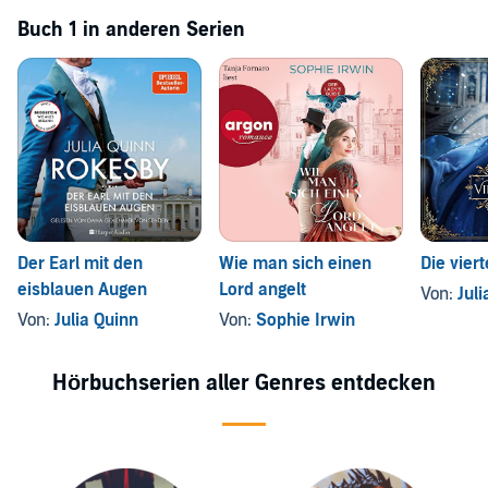
Buch 1 in anderen Serien
Der Earl mit den
Wie man sich einen
Die vier
eisblauen Augen
Lord angelt
Von:
Jul
Von:
Julia Quinn
Von:
Sophie Irwin
Hörbuchserien aller Genres entdecken