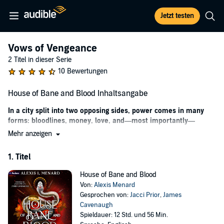
Jetzt testen
Vows of Vengeance
2 Titel in dieser Serie
10 Bewertungen
House of Bane and Blood Inhaltsangabe
In a city split into two opposing sides, power comes in many
forms: bloodlines, money, love, and—most importantly—
secrets.
Mehr anzeigen
An heiress in the most notorious family in Lynchaven, Camilla
1. Titel
Marchese is doing all she can to keep her family's syndicate, the
Iron Saint Railway, from slipping into bankruptcy. When the
House of Bane and Blood
gorgeous and depraved Nicolai Attano, the leader of a rival family,
Von:
Alexis Menard
offers to pay off the inspector in exchange for her hand, she has no
Gesprochen von:
Jacci Prior
,
James
choice but to give up not only her throne—but her name.
Cavenaugh
Nico has his own motivations for their union beyond maintaining
Spieldauer: 12 Std. und 56 Min.