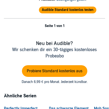
Audible Standard kostenlos testen
Seite 1 von 1
Neu bei Audible?
Wir schenken dir ein 30-tägiges kostenloses
Probeabo
Probiere Standard kostenlos aus
Danach 6,99 € pro Monat. Jederzeit kündbar.
Ähnliche Serien
Perfectly Imperfect
Das schwarze Element
Mob Sor