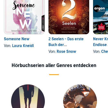
Someone New
2 Seelen - Das erste
Never K
Buch der
Endlose
Von:
Laura Kneidl
Unsterblichkeit
Von:
Rose Snow
Von:
Che
Hörbuchserien aller Genres entdecken