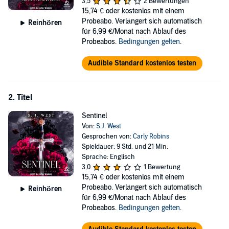
3,5
2 Bewertungen
As Sarah begins to unravel a mystery surrounding her family's past,
15,74 €
oder kostenlos mit einem
she quickly discovers her role in a world that's hidden from most
Probeabo. Verlängert sich automatisch
Reinhören
humans. Being a Marcel comes with certain responsibilities, and
für 6,99 €/Monat nach Ablauf des
there are some things that you can't hide from forever.
Probeabos.
Bedingungen gelten
.
Contains mature themes.
Audible Standard kostenlos testen
©2017 S. J. West (P)2017 Tantor
2. Titel
Sentinel
Von:
S.J. West
Gesprochen von:
Carly Robins
Spieldauer: 9 Std. und 21 Min.
Sprache: Englisch
3,0
1 Bewertung
15,74 €
oder kostenlos mit einem
Probeabo. Verlängert sich automatisch
Reinhören
für 6,99 €/Monat nach Ablauf des
Probeabos.
Bedingungen gelten
.