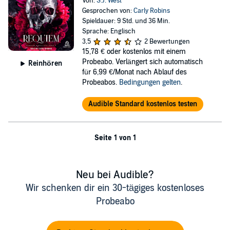
Von:
S.J. West
Gesprochen von:
Carly Robins
Spieldauer: 9 Std. und 36 Min.
Sprache: Englisch
3,5
2 Bewertungen
15,78 €
oder kostenlos mit einem
Probeabo. Verlängert sich automatisch
Reinhören
für 6,99 €/Monat nach Ablauf des
Probeabos.
Bedingungen gelten
.
Audible Standard kostenlos testen
Seite 1 von 1
Neu bei Audible?
Wir schenken dir ein 30-tägiges kostenloses
Probeabo