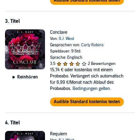
Audible Standard kostenlos testen
3. Titel
Conclave
Von:
S.J. West
Gesprochen von:
Carly Robins
Spieldauer: 9 Std.
Sprache: Englisch
3,5
2 Bewertungen
15,74 €
oder kostenlos mit einem
Probeabo. Verlängert sich automatisch
Reinhören
für 6,99 €/Monat nach Ablauf des
Probeabos.
Bedingungen gelten
.
Audible Standard kostenlos testen
4. Titel
Requiem