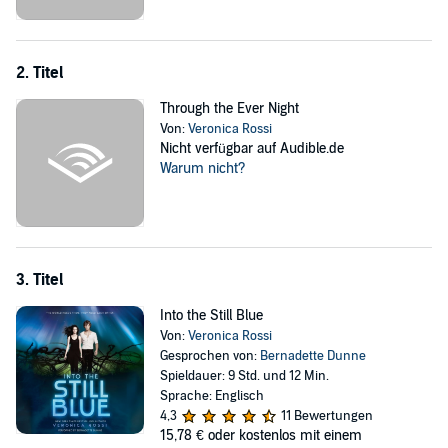
(Seventeen.com). Brimming with romance and danger and building
to a climax that will leave you breathless,
Into the Still Blue
brings
this "masterpiece" trilogy to an unforgettable close (Examiner.com).
2. Titel
Through the Ever Night
Von:
Veronica Rossi
Nicht verfügbar auf Audible.de
Warum nicht?
3. Titel
Into the Still Blue
Von:
Veronica Rossi
Gesprochen von:
Bernadette Dunne
Spieldauer: 9 Std. und 12 Min.
Sprache: Englisch
4,3
11 Bewertungen
15,78 €
oder kostenlos mit einem