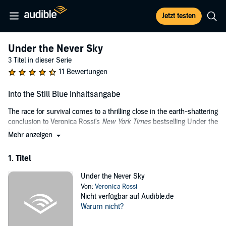
Jetzt testen
Under the Never Sky
3 Titel in dieser Serie
11 Bewertungen
Into the Still Blue Inhaltsangabe
The race for survival comes to a thrilling close in the earth-shattering
conclusion to Veronica Rossi's
New York Times
bestselling Under the
Never Sky trilogy.
Mehr anzeigen
Their love and their leadership have been tested. Now it's time for
1. Titel
Perry and Aria to unite the Dwellers and the Outsiders in one last
desperate attempt to find the fabled Still Blue and bring balance to
Under the Never Sky
their world.
Von:
Veronica Rossi
Perfect for fans of the Hunger Games and Divergent series, Veronica
Nicht verfügbar auf Audible.de
Rossi's trilogy has been called "inspired, offbeat, and mesmerizing"
Warum nicht?
(
Kirkus Reviews
, starred review) and "incredibly original"