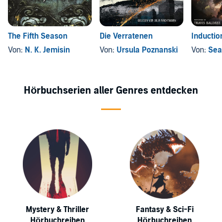
The Fifth Season
Die Verratenen
Inductio
Von:
N. K. Jemisin
Von:
Ursula Poznanski
Von:
Sea
Hörbuchserien aller Genres entdecken
Mystery & Thriller
Fantasy & Sci-Fi
Hörbuchreihen
Hörbuchreihen