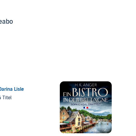
beabo
Darina Lisle
4 Titel