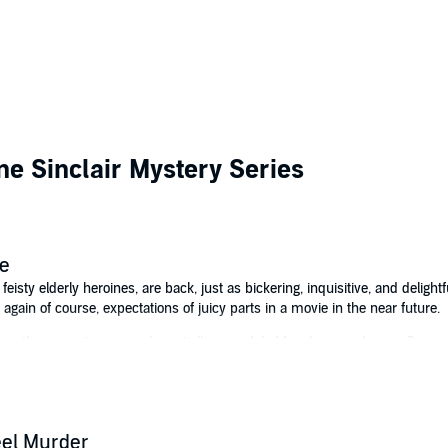
ne Sinclair Mystery Series
be
feisty elderly heroines, are back, just as bickering, inquisitive, and delight
 again of course, expectations of juicy parts in a movie in the near future.
enthouse suite in an only partially remodeled London warehouse. Currently
the dangerous door in the kitchen that opens onto an unguarded three-stor
d contentious assortment of tenants who occupy the rest of the building co
s of their neighbors.
re they learn. When a young woman's body is pulled out of the river, thei
el Murder