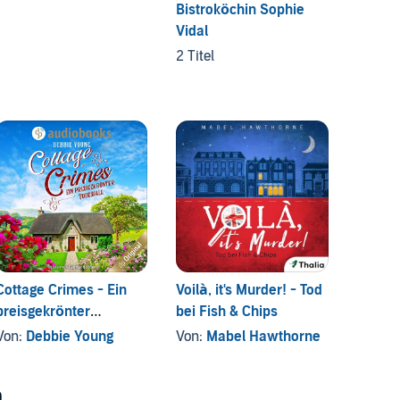
Bistroköchin Sophie
Ein Yo
Vidal
2 Titel
2 Titel
Cottage Crimes - Ein
Voilà, it's Murder! - Tod
Cat Co
preisgekrönter
bei Fish & Chips
Von:
D
Todesfall
Von:
Debbie Young
Von:
Mabel Hawthorne
n