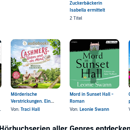
Zuckerbäckerin
Isabella ermittelt
2 Titel
Mörderische
Mord in Sunset Hall -
Verstrickungen. Ein
Roman
schottischer Cosy
Von:
Traci Hall
Von:
Leonie Swann
Crime
Hörbuchserien aller Genres entdecke