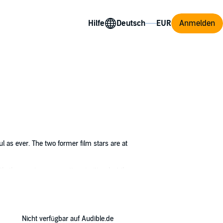
Hilfe
Anmelden
ful as ever. The two former film stars are at
 the quarters are pretty primitive, but the
y drop. They are rather pleased by it, in
me right up to the ladies' eager ears and
r suspicions are confirmed, and they are
Nicht verfügbar auf Audible.de