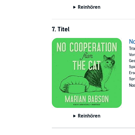
Reinhören
7. Titel
No
Tri
Vo
Ges
Spi
Ers
Spr
Noc
Reinhören