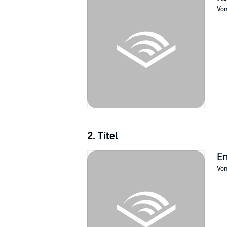
plunged into the center of a perilous series of
Vo
©1993 Marian Babson; (P)1997 Blackstone A
2. Titel
E
Vo