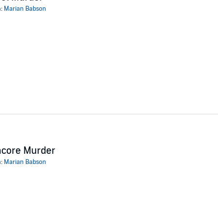
 events.
n:
Marian Babson
udiobooks
ncore Murder
n:
Marian Babson