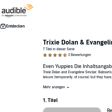
Trixie Dolan & Evangeli
7 Titel in dieser Serie
3 Bewertungen
Even Yuppies Die Inhaltsanga
Trixie Dolan and Evangeline Sinclair, Babson's 
leisure (temporarily, of course) but they have,
Meanwhile, circumstances force a move to a p
Mehr anzeigen
two actresses cope bravely, not even minding 
fact, since conversations from the strange an
1. Titel
they become gleefully immersed in the trouble
Curiosity changes to unease, however, the mo
Re