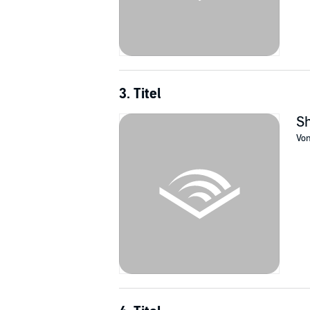
3. Titel
Sh
Vo