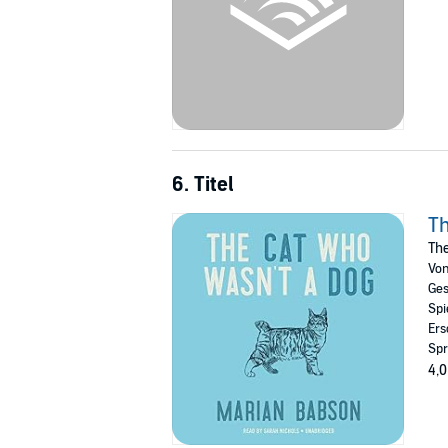
6. Titel
Th
The
Vo
Ges
Spi
Ers
Spr
4,0