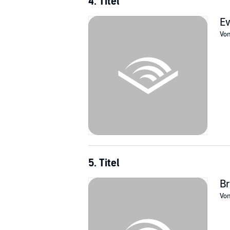
4. Titel
Ev
Vo
5. Titel
Br
Vo