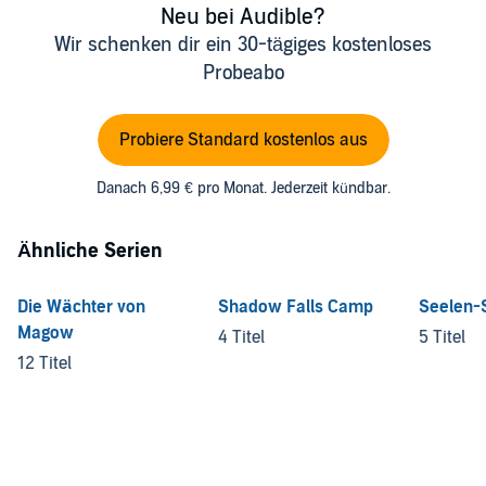
Neu bei Audible?
Wir schenken dir ein 30-tägiges kostenloses
Probeabo
Probiere Standard kostenlos aus
Danach 6,99 € pro Monat. Jederzeit kündbar.
Ähnliche Serien
Die Wächter von
Shadow Falls Camp
Seelen-
Magow
4 Titel
5 Titel
12 Titel