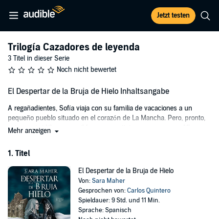
Jetzt testen
Trilogía Cazadores de leyenda
3 Titel in dieser Serie
Noch nicht bewertet
El Despertar de la Bruja de Hielo Inhaltsangabe
A regañadientes, Sofía viaja con su familia de vacaciones a un
pequeño pueblo situado en el corazón de La Mancha. Pero, pronto,
este paraje idílico y apacible se convertirá en su peor pesadilla.
Mehr anzeigen
Fenómenos extraños romperán su monotonía en el hotel donde se
aloja y, al descubrir que una negrura desconocida quiere acabar con
1. Titel
su vida, convence a sus padres para alejarse del lugar.
El Despertar de la Bruja de Hielo
En su agobiante huida, y tras ser localizados por el ente oscuro que
Von:
Sara Maher
la persigue, sufren un accidente y el coche queda reducido a un
Gesprochen von:
Carlos Quintero
amasijo de hierros. Sofía, al despertar, se percata de que no se
Spieldauer: 9 Std. und 11 Min.
encuentra en el hospital, sino en lo que parece ser el refugio de
Sprache: Spanisch
unos insólitos cazadores. Estos aseguran cazar bestias, e insisten en