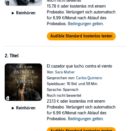
Noch nicht bewertet
que solo a su lado podrá estar a salvo.
15,78 €
oder kostenlos mit einem
Allí, conocerá a sus compañeros de aventuras: Hugo, Oriol e Iris. Y,
Probeabo. Verlängert sich automatisch
Reinhören
pronto, se sentirá atraída por uno de ellos. Pero él esconde un
für 6,99 €/Monat nach Ablauf des
secreto inimaginable, y ella luchará para aniquilar cualquier
Probeabos.
Bedingungen gelten
.
sentimiento que pueda albergar hacia el joven. Mientras, juntos,
tratarán de destruir a la sombra que los acecha, y de
Audible Standard kostenlos testen
desenmascarar quién se oculta tras ella.
©2023 Entre Libros Editorial (P)2023 Entre Libros Editorial
2. Titel
El cazador que luchó contra el viento
Von:
Sara Maher
Gesprochen von:
Carlos Quintero
Spieldauer: 16 Std. und 59 Min.
Sprache: Spanisch
Noch nicht bewertet
23,13 €
oder kostenlos mit einem
Probeabo. Verlängert sich automatisch
Reinhören
für 6,99 €/Monat nach Ablauf des
Probeabos.
Bedingungen gelten
.