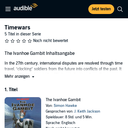
Jetzt testen
Timewars
5 Titel in dieser Serie
Noch nicht bewertet
The Ivanhoe Gambit Inhaltsangabe
In the 27th century, international disputes are resolved through time
travel, “clocking” soldiers from the future into conflicts of the past. It
seemed like an elegant idea: Wartime industries drove the economy
Mehr anzeigen
without actually putting nations through the physical ravages of war.
And since the past already happened, history could not be changed.
1. Titel
So went the theory. What could possibly go wrong?
The Ivanhoe Gambit
Lucas Priest found out the hard way. Enlisting in the US Army
Von:
Simon Hawke
Temporal Corps seemed like an adventure compared to his boring
Gesprochen von:
J. Keith Jackson
corporate job, but after marching with the Roman legions against
Spieldauer: 8 Std. und 5 Min.
Hannibal, fighting Custer’s 7th Cavalry with Crazy Horse, and raiding
Sprache: Englisch
with Attila’s savage Huns, he could have used a little boredom. And