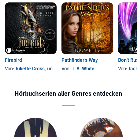
Firebird
Pathfinder's Way
Don’t R
Von:
Juliette Cross
, und andere
Von:
T. A. White
Von:
Jac
Hörbuchserien aller Genres entdecken