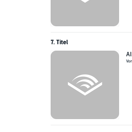
7. Titel
Al
Vo