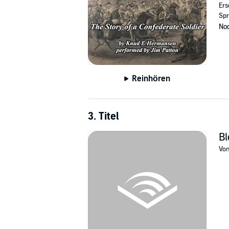
Ers
Spr
Noc
Reinhören
3. Titel
Bl
Vo