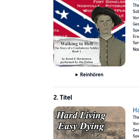
The
Sol
Vo
Ges
Spi
Ers
Spr
Noc
Reinhören
2. Titel
Ha
The
Vo
Ges
Spi