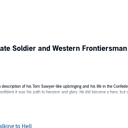
rate Soldier and Western Frontiersman
a description of his Tom Sawyer-like upbringing and his life in the Confedera
onfident it was his path to heroism and glory. He did become a hero, but o
 tragedy. It describes the every-day life of a Confederate infantryman an
0s.
Patton
lking to Hell