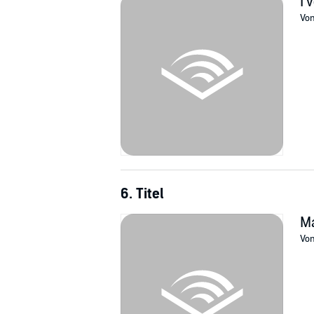
I'
Vo
6. Titel
Ma
Vo