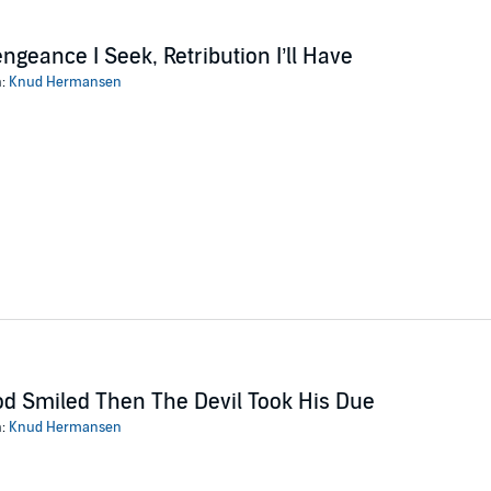
ngeance I Seek, Retribution I’ll Have
n:
Knud Hermansen
d Smiled Then The Devil Took His Due
n:
Knud Hermansen