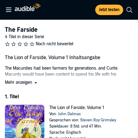
Jetzt testen
The Farside
4 Titel in dieser Serie
Noch nicht bewertet
The Lion of Farside, Volume 1 Inhaltsangabe
The Macurdies had been farmers for generations, and Curtis
Macurdy would have been content to spend his life with his
exotically beautiful wife, Varia, earning a living by tilling his plot of
Mehr anzeigen
land in the American Midwest. Varia was from Yuulith, a magical
world separated from Earth by only a dimensional barrier that could
1. Titel
sometimes be broached.
The Lion of Farside, Volume 1
©2014 John Dalmas (P)2015 Sky Warrior Book Publishing, LLC
Von:
John Dalmas
Gesprochen von:
Steven Roy Grimsley
Spieldauer: 8 Std. und 47 Min.
Sprache: Englisch