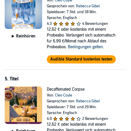
Von:
Cleo Coyle
Gesprochen von:
Rebecca Gibel
Spieldauer: 7 Std. und 38 Min.
Sprache: Englisch
4,3
4 Bewertungen
12,62 €
oder kostenlos mit einem
Probeabo. Verlängert sich automatisch
Reinhören
für 6,99 €/Monat nach Ablauf des
Probeabos.
Bedingungen gelten
.
Audible Standard kostenlos testen
5. Titel
Decaffeinated Corpse
Von:
Cleo Coyle
Gesprochen von:
Rebecca Gibel
Spieldauer: 7 Std. und 29 Min.
Sprache: Englisch
4,0
2 Bewertungen
12,62 €
oder kostenlos mit einem
Probeabo. Verlängert sich automatisch