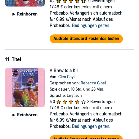
4,7
7 Bewertungen
17,48 €
oder kostenlos mit einem
Probeabo. Verlängert sich automatisch
Reinhören
für 6,99 €/Monat nach Ablauf des
Probeabos.
Bedingungen gelten
.
Audible Standard kostenlos testen
11. Titel
A Brew to a Kill
Von:
Cleo Coyle
Gesprochen von:
Rebecca Gibel
Spieldauer: 10 Std. und 28 Min.
Sprache: Englisch
4,0
2 Bewertungen
17,48 €
oder kostenlos mit einem
Probeabo. Verlängert sich automatisch
Reinhören
für 6,99 €/Monat nach Ablauf des
Probeabos.
Bedingungen gelten
.