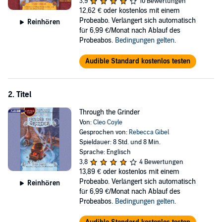
3,9
10 Bewertungen
out of her mind… Why was the trash bin in the wrong place? If this
12,62 €
oder kostenlos mit einem
wasn't an accident, is Clare in danger? And… are all detectives this
Probeabo. Verlängert sich automatisch
Reinhören
handsome?
für 6,99 €/Monat nach Ablauf des
Probeabos.
Bedingungen gelten
.
©2003 The Berkley Publishing Group. All rights reserved. (P)2011
AudioGO
Audible Standard kostenlos testen
2. Titel
Through the Grinder
Von:
Cleo Coyle
Gesprochen von:
Rebecca Gibel
Spieldauer: 8 Std. und 8 Min.
Sprache: Englisch
3,8
4 Bewertungen
13,89 €
oder kostenlos mit einem
Probeabo. Verlängert sich automatisch
Reinhören
für 6,99 €/Monat nach Ablauf des
Probeabos.
Bedingungen gelten
.