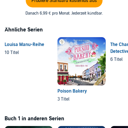
Probiere Standard kostenlos aus
Danach 6,99 € pro Monat. Jederzeit kündbar.
Ähnliche Serien
Louisa Manu-Reihe
The Char
Detectiv
10 Titel
Mysteri
6 Titel
Poison Bakery
3 Titel
Buch 1 in anderen Serien