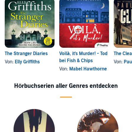
The Stranger Diaries
Voilà, it's Murder! - Tod
The Cle
bei Fish & Chips
Von:
Elly Griffiths
Von:
Pau
Von:
Mabel Hawthorne
Hörbuchserien aller Genres entdecken