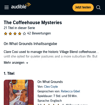
Jetzt testen
The Coffeehouse Mysteries
21 Titel in dieser Serie
42 Bewertungen
On What Grounds Inhaltsangabe
Clare Cosi used to manage the historic Village Blend coffeehouse…
until she opted for quieter pastures and a more suburban life. But
after ten years and a little friendly cajoling from the owner (a fresh
Mehr anzeigen
pot of Jamaican Blue Mountain was all it took), she's back to the
grind. With a sprawling rent-free apartment directly above the
1. Titel
Village Blend, her cat Java by her side, and plenty of coffeehouse
redecorating ideas, Clare is thrilled to return to work. Until she
On What Grounds
discovers the assistant manager unconscious in the back of the
Von:
Cleo Coyle
store, coffee grounds strewn everywhere. Police arrive on the scene
Gesprochen von:
Rebecca Gibel
to investigate. But when they find no sign of forced entry or foul play,
Spieldauer: 7 Std. und 59 Min.
they deem it an accident. Case closed. But Clare is not convinced.
Sprache: Englisch
And after the police leave, there are a few things she just can't get