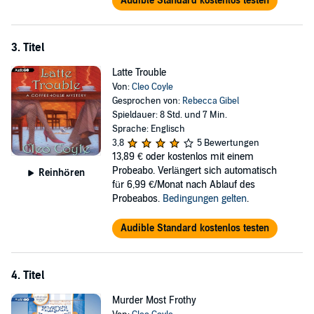
Audible Standard kostenlos testen
3. Titel
Latte Trouble
Von:
Cleo Coyle
Gesprochen von:
Rebecca Gibel
Spieldauer: 8 Std. und 7 Min.
Sprache: Englisch
3,8
5 Bewertungen
13,89 €
oder kostenlos mit einem
Probeabo. Verlängert sich automatisch
Reinhören
für 6,99 €/Monat nach Ablauf des
Probeabos.
Bedingungen gelten
.
Audible Standard kostenlos testen
4. Titel
Murder Most Frothy