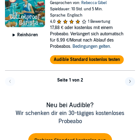
Gesprochen von:
Rebecca Gibel
Spieldauer: 10 Std. und 5 Min.
Sprache: Englisch
4,0
1 Bewertung
17,88 €
oder kostenlos mit einem
Probeabo. Verlängert sich automatisch
Reinhören
für 6,99 €/Monat nach Ablauf des
Probeabos.
Bedingungen gelten
.
Audible Standard kostenlos testen
Seite 1 von 2
Eine Seite zurück
Eine 
Neu bei Audible?
Wir schenken dir ein 30-tägiges kostenloses
Probeabo