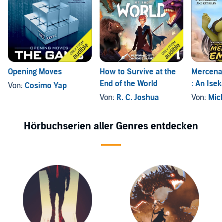
Opening Moves
How to Survive at the
Mercena
End of the World
: An Ise
Von:
Cosimo Yap
Fantasy
Von:
R. C. Joshua
Von:
Mic
Hörbuchserien aller Genres entdecken