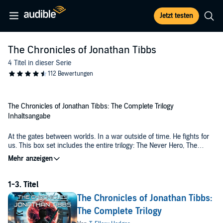
Jetzt testen
The Chronicles of Jonathan Tibbs
4 Titel in dieser Serie
The Chronicles of Jonathan Tibbs: The Complete Trilogy
Inhaltsangabe
At the gates between worlds. In a war outside of time. He fights for
us. This box set includes the entire trilogy: The Never Hero, The
Never Paradox, and The Never Army.
Over 60 hours of a multi award winning trilogy that has garnered
over 8000 five-star reviews—now yours for a single credit. Discover
what happens when time itself becomes a weapon. Start the trilogy
today!
The Chronicles of Jonathan Tibbs:
©2021 T. Ellery Hodges (P)2025 T. Ellery Hodges
The Complete Trilogy