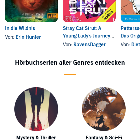
In die Wildnis
Stray Cat Strut: A
Petterss
Young Lady's Journey
Das Orig
Von:
Erin Hunter
to Becoming a Pop-Up
zum Kino
Von:
RavensDagger
Von:
Die
Samurai
Hörbuchserien aller Genres entdecken
Mystery & Thriller
Fantasy & Sci-Fi