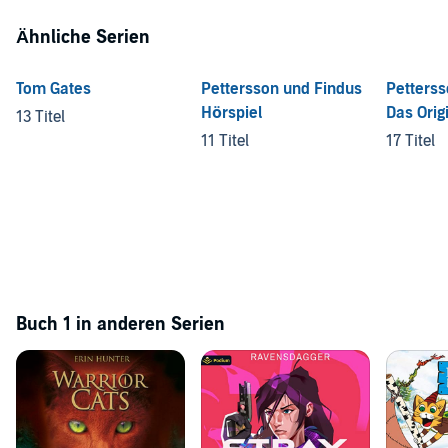
Ähnliche Serien
Tom Gates
Pettersson und Findus
Petterss
Hörspiel
Das Orig
13 Titel
zur TV-S
11 Titel
17 Titel
Buch 1 in anderen Serien