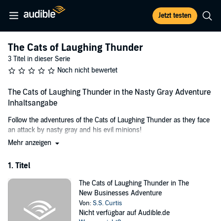
Jetzt testen
The Cats of Laughing Thunder
3 Titel in dieser Serie
Noch nicht bewertet
The Cats of Laughing Thunder in the Nasty Gray Adventure
Inhaltsangabe
Follow the adventures of the Cats of Laughing Thunder as they face
an attack by nasty gray and his evil minions!
Mehr anzeigen
Pumpkin invents a new martial art with tailspikes. Sven builds a
trebuchet to launch socks with rocks. Yolanda creates the stench of
1. Titel
100 cats. Fritz flies his blimp during the battle. But they face many
challenges along the way. Will they survive? You can explore the
The Cats of Laughing Thunder in The
world of lauging thunder at Laughingthunder.Com
New Businesses Adventure
©2018 S. S. Curtis and ThinkerBlox, LLC (P)2018 S. S. Curtis and
Von:
S.S. Curtis
Nicht verfügbar auf Audible.de
ThinkerBlox, LLC