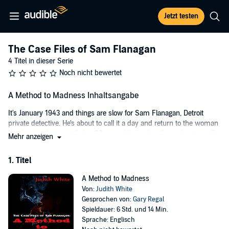
Jetzt testen
The Case Files of Sam Flanagan
4 Titel in dieser Serie
Noch nicht bewertet
A Method to Madness Inhaltsangabe
It's January 1943 and things are slow for Sam Flanagan, Detroit
private detective. He's about to call it a day and return to the woman
he shares a home with; his 82 year old grandmother, when in walks
Mehr anzeigen
Chicago socialite Phyllis Killburn. She's the daughter of the late tire
tycoon, Alden Whitaker, and she's got troubles. It seems her
1. Titel
husband may be stepping out on her with another woman and he's
keeping a big secret as to his involvement with the military. She
A Method to Madness
wants to know what's going on and she's willing to pay big bucks for
Von:
Judith White
the information. Sam travels to the Windy City and looks up his
Gesprochen von:
Gary Regal
longtime friend, Harry Blevins, journalist for the Chicago Tribune.
Spieldauer: 6 Std. und 14 Min.
With Harry's assistance, and with the inadvertent ramblings of his
Sprache: Englisch
grandmother, will Sam be able to put all the pieces together to solve