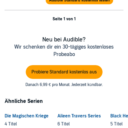
Audible Standard kostenlos testen
Seite 1 von 1
Neu bei Audible?
Wir schenken dir ein 30-tägiges kostenloses
Probeabo
Probiere Standard kostenlos aus
Danach 6,99 € pro Monat. Jederzeit kündbar.
Ähnliche Serien
Die Magischen Kriege
Aileen Travers Series
Black He
4 Titel
6 Titel
5 Titel