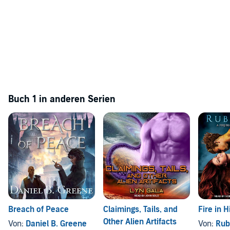
Buch 1 in anderen Serien
Breach of Peace
Claimings, Tails, and
Fire in H
Other Alien Artifacts
Von:
Daniel B. Greene
Von:
Rub