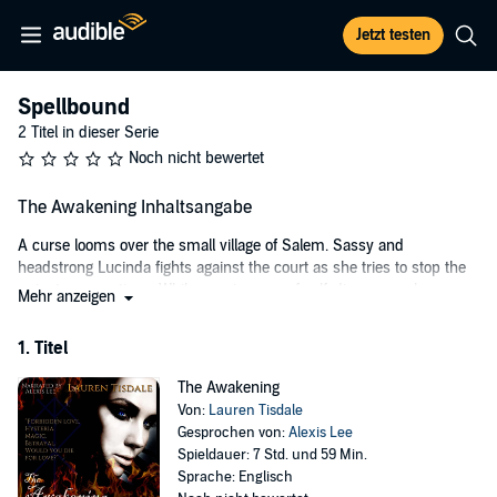
Jetzt testen
Spellbound
2 Titel in dieser Serie
Noch nicht bewertet
The Awakening Inhaltsangabe
A curse looms over the small village of Salem. Sassy and
headstrong Lucinda fights against the court as she tries to stop the
unjust persecutions. While on a journey of self-discovery, she soon
Mehr anzeigen
realizes that not everything is as it seems to be. Will she accept her
heritage or will she sacrifice it all for love?
1. Titel
Loyal rationalist Isaac attempts to make sense of the chaos
The Awakening
happening around him. Following his heart has led him down a path
Von:
Lauren Tisdale
of conflict. Does he remain loyal to his family and betray the one he
Gesprochen von:
Alexis Lee
loves? Or will he go against his duty and fight for the woman who
Spieldauer: 7 Std. und 59 Min.
holds his heart?
Sprache: Englisch