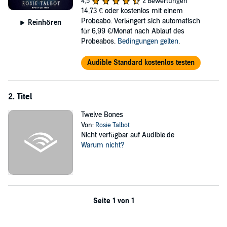
Charlie is determined to stay out of it, but Sam, the irritating new
4,5
2 Bewertungen
seer in town, expects him to track down who -- or what -- is
14,73 €
oder kostenlos mit einem
responsible and uncover the dark purpose behind these
Probeabo. Verlängert sich automatisch
Reinhören
disappearances.
für 6,99 €/Monat nach Ablauf des
Probeabos.
Bedingungen gelten
.
But when one of Charlie's ghostly friends vanishes, he has no choice
but to face the shadows -- and his growing feelings for Sam. The
Audible Standard kostenlos testen
boys must be willing to risk it all to save York's spirits, because this
adversary will stop at nothing to complete their devastating plan.
Afterlives are at stake, and Charlie is running out of time....
2. Titel
©2022 Scholastic Children's Books (P)2024 Scholastic Audio Books
Twelve Bones
Von:
Rosie Talbot
Nicht verfügbar auf Audible.de
Warum nicht?
Seite 1 von 1