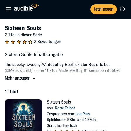
Jetzt testen
Sixteen Souls
2 Titel in dieser Serie
2 Bewertungen
Sixteen Souls Inhaltsangabe
The spooky, swoony YA debut by BookTok star Rosie Talbot
(@Merrowchild) -- the "TikTok Made Me Buy It" sensation dubbed
Heartstoppers with ghosts! Perfect for fans of V. E. Schwab and
Mehr anzeigen
Aiden Thomas.
1. Titel
Sixteen-year-old Charlie Frith has problems. His crush is dating
someone else, his sisters have glitter-bombed his prosthesis
Sixteen Souls
(again), and he's a seer-of-spirits in York, the most haunted city in
Von:
Rosie Talbot
England, and all his friends are ghosts.
Gesprochen von:
Joe Pitts
To make matters worse, it seems that famous spirits are
Spieldauer: 9 Std. und 40 Min.
mysteriously vanishing from York's haunted streets and alleys.
Sprache: Englisch