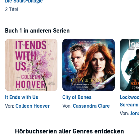
Die Souls-Dilogie
2 Titel
Buch 1 in anderen Serien
It Ends with Us
City of Bones
Lockwoo
Screami
Von:
Colleen Hoover
Von:
Cassandra Clare
Von:
Jon
Hörbuchserien aller Genres entdecken