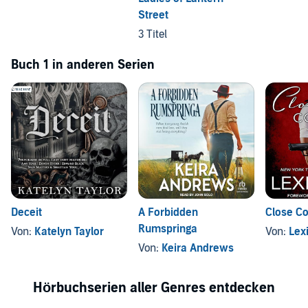
Street
3 Titel
Buch 1 in anderen Serien
Deceit
A Forbidden
Close C
Rumspringa
Von:
Katelyn Taylor
Von:
Lex
Von:
Keira Andrews
Hörbuchserien aller Genres entdecken