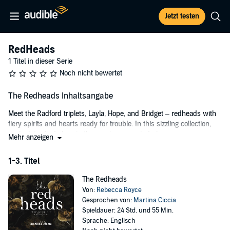
Jetzt testen
RedHeads
1 Titel in dieser Serie
Noch nicht bewertet
The Redheads Inhaltsangabe
Meet the Radford triplets, Layla, Hope, and Bridget – redheads with
fiery spirits and hearts ready for trouble. In this sizzling collection,
each sister finds love in the most unexpected places.
Mehr anzeigen
Layla's story kicks off with a runaway bride moment in Paris,
1-3. Titel
landing straight into the arms of the intriguing Zeke Scott. It's all
dangerous deals and forbidden sparks from there.
The Redheads
Then there's Hope, juggling a temp job and a tumultuous love affair
Von:
Rebecca Royce
with hunky chef Max Broadley. Their hot-and-heavy connection
Gesprochen von:
Martina Ciccia
takes a nosedive thanks to a little mishap, turning up the heat for a
Spieldauer: 24 Std. und 55 Min.
second chance at love.
Sprache: Englisch