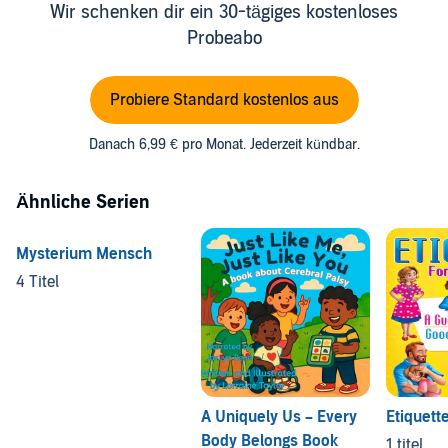
Wir schenken dir ein 30-tägiges kostenloses
Probeabo
Probiere Standard kostenlos aus
Danach 6,99 € pro Monat. Jederzeit kündbar.
Ähnliche Serien
Mysterium Mensch
4 Titel
A Uniquely Us – Every
Etiquett
Body Belongs Book
1 titel