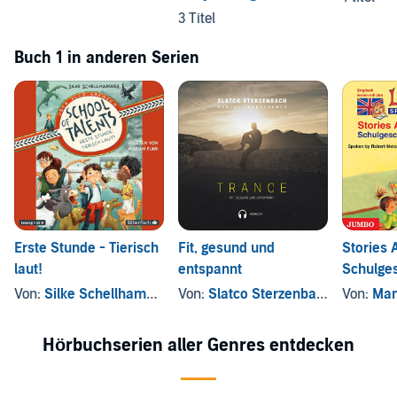
3 Titel
Buch 1 in anderen Serien
Erste Stunde - Tierisch
Fit, gesund und
Stories 
laut!
entspannt
Schulges
Englisch
Von:
Silke Schellhammer
Von:
Slatco Sterzenbach
Von:
Man
Leselöw
Hörbuchserien aller Genres entdecken