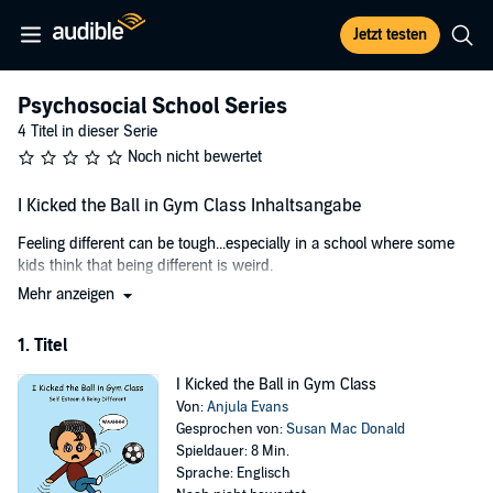
Jetzt testen
Psychosocial School Series
4 Titel in dieser Serie
Noch nicht bewertet
I Kicked the Ball in Gym Class Inhaltsangabe
Feeling different can be tough...especially in a school where some
kids think that being different is weird.
Mehr anzeigen
Surviving gym class without a catastrophe can be even more of a
challenge, especially when the class lunches are on the line!
1. Titel
Join Aidan as he discovers why being different can be a good thing.
I Kicked the Ball in Gym Class
©2018 Anjula Evans (P)2020 Anjula Evans
Von:
Anjula Evans
Gesprochen von:
Susan Mac Donald
Spieldauer: 8 Min.
Sprache: Englisch