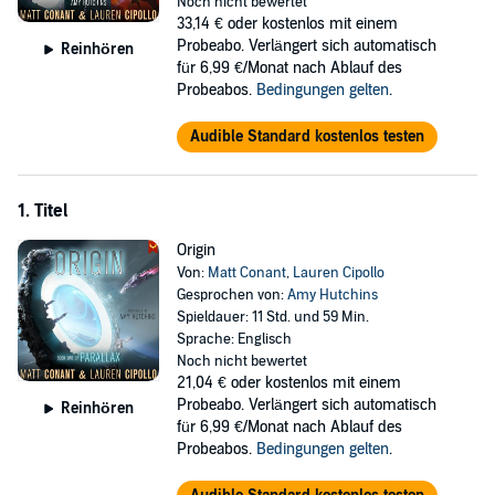
Noch nicht bewertet
33,14 €
oder kostenlos mit einem
And Emrald Re, a no-nonsense bounty hunter, embarks on a
Probeabo. Verlängert sich automatisch
Reinhören
mission to find a vanished wastelander named Lewis DuCane.
für 6,99 €/Monat nach Ablauf des
Probeabos.
Bedingungen gelten
.
Amidst deadly power outages, vanishing civilians, and stalled
terraforming projects, the trio unearths a cover-up of epic
proportions. The revelation sends shockwaves through their lives,
Audible Standard kostenlos testen
forcing them to confront their own identities and become unlikely
heroes in the struggle against the very architects of the Terran race.
1. Titel
From debut authors Matt Conant and Lauren Cipollo, the
Parallax series will transport you to a universe teeming with
Origin
adventure, where ordinary individuals become beacons of hope
Von:
Matt Conant
,
Lauren Cipollo
in the face of oppression.
Gesprochen von:
Amy Hutchins
Spieldauer: 11 Std. und 59 Min.
©2024, 2025 Aethon Books (P)2025 Aethon Audio
Sprache: Englisch
Noch nicht bewertet
21,04 €
oder kostenlos mit einem
Probeabo. Verlängert sich automatisch
Reinhören
für 6,99 €/Monat nach Ablauf des
Probeabos.
Bedingungen gelten
.