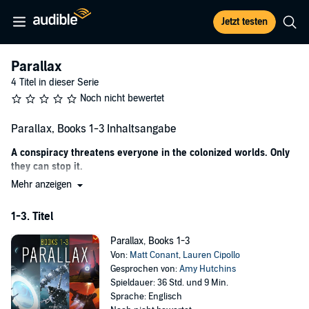
Jetzt testen
Parallax
4 Titel in dieser Serie
Noch nicht bewertet
Parallax, Books 1-3 Inhaltsangabe
A conspiracy threatens everyone in the colonized worlds. Only
they can stop it.
Mehr anzeigen
In a distant future where advancements in cybernetics and gene-
splicing have resulted in a dozen different variants of humanity,
1-3. Titel
three individuals find themselves entangled in a conspiracy that
could doom everyone in the colonized worlds.
Parallax, Books 1-3
Paige Angstrom, a fierce and loyal Peacekeeper, yearns to shield her
Von:
Matt Conant
,
Lauren Cipollo
sister Volara from a life of corporate-indentured servitude.
Gesprochen von:
Amy Hutchins
Spieldauer: 36 Std. und 9 Min.
Hemlocke Shaw, a gene-spliced engineer, tirelessly searches for his
Sprache: Englisch
missing eco-activist wife.