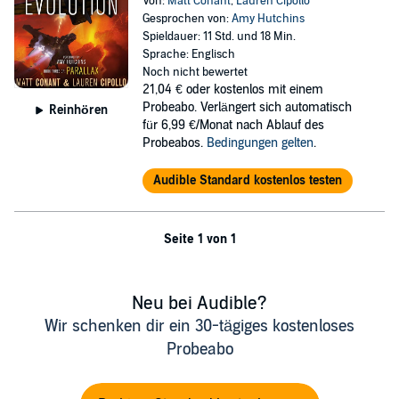
Von:
Matt Conant
,
Lauren Cipollo
Gesprochen von:
Amy Hutchins
Spieldauer: 11 Std. und 18 Min.
Sprache: Englisch
Noch nicht bewertet
21,04 €
oder kostenlos mit einem
Probeabo. Verlängert sich automatisch
Reinhören
für 6,99 €/Monat nach Ablauf des
Probeabos.
Bedingungen gelten
.
Audible Standard kostenlos testen
Seite 1 von 1
Neu bei Audible?
Wir schenken dir ein 30-tägiges kostenloses
Probeabo