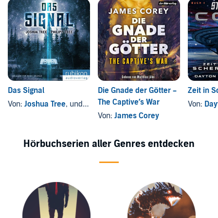
Das Signal
Die Gnade der Götter –
Zeit in 
The Captive’s War
Von:
Joshua Tree
, und andere
Von:
Day
Von:
James Corey
Hörbuchserien aller Genres entdecken