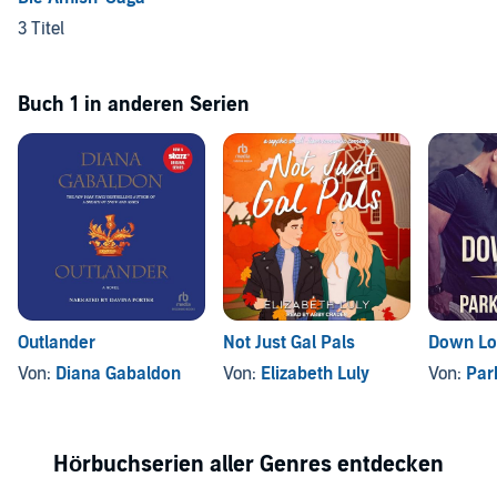
3 Titel
Buch 1 in anderen Serien
Outlander
Not Just Gal Pals
Down L
Von:
Diana Gabaldon
Von:
Elizabeth Luly
Von:
Par
Hörbuchserien aller Genres entdecken