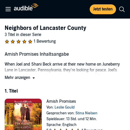
Jetzt testen
Neighbors of Lancaster County
3 Titel in dieser Serie
1 Bewertung
Amish Promises Inhaltsangabe
When Joel and Shani Beck arrive at their new home on Juneberry
Lane in Lancaster, Pennsylvania, they're looking for peace. Joel's
recently returned from Iraq and is recuperating, and Shani is just
Mehr anzeigen
happy to have her family back together. They can't imagine any
trouble with their Amish neighbors, the Lehmans, but things get off
1. Titel
to a rocky start when their son accidently hurts Simon, one of the
Lehman boys.
Amish Promises
Von:
Leslie Gould
Timothy Lehman, a widower, is the family patriarch and demands
Gesprochen von:
Stina Nielsen
the Beck boy work in Simon's place. Tensions escalate, but Shani
Spieldauer: 13 Std. und 12 Min.
can't help but be drawn to Eve Lehman, Timothy's sister, who runs
Sprache: Englisch
the household. The two begin to form a strong friendship forged on