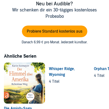
Neu bei Audible?
Wir schenken dir ein 30-tägiges kostenloses
Probeabo
Probiere Standard kostenlos aus
Danach 6,99 € pro Monat. Jederzeit kündbar.
Ähnliche Serien
Whisper Ridge,
Orphan T
Wyoming
4 Titel
4 Titel
Die Amish-Saga