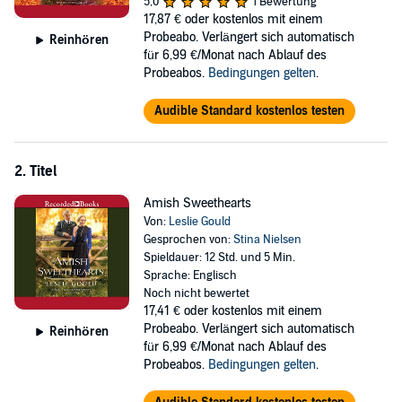
5,0
1 Bewertung
faith and family, and things seem like they've quieted down - until
17,87 €
oder kostenlos mit einem
Joel's single and handsome army friend, Charlie, catches Eve's eye.
Probeabo. Verlängert sich automatisch
Reinhören
Suddenly life for both families becomes more complicated than any
für 6,99 €/Monat nach Ablauf des
of them could have ever imagined.
Probeabos.
Bedingungen gelten
.
©2015 Leslie Gould (P)2015 Recorded Books
Audible Standard kostenlos testen
2. Titel
Amish Sweethearts
Von:
Leslie Gould
Gesprochen von:
Stina Nielsen
Spieldauer: 12 Std. und 5 Min.
Sprache: Englisch
Noch nicht bewertet
17,41 €
oder kostenlos mit einem
Probeabo. Verlängert sich automatisch
Reinhören
für 6,99 €/Monat nach Ablauf des
Probeabos.
Bedingungen gelten
.