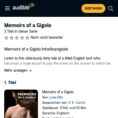
Jetzt testen
Memoirs of a Gigolo
3 Titel in dieser Serie
Noch nicht bewertet
Memoirs of a Gigolo Inhaltsangabe
Listen to this deliciously dirty tale of a titled English lord who
becomes a male escort to pay the taxes on the manor to which he
was born.
Downton Abbey
meets
Pretty Man
.
Mehr anzeigen
Olivier Adair, beautiful on the outside, damaged on the inside. One
1. Titel
bad decision followed by another leaves him broke and out of
options. When propositioned to sell his body, he enters a parallel
Memoirs of a Gigolo
world of sex for hire. Oliver embarks on a journey that will force him
Von:
Livia Ellis
to confront his demons, answer for the sins of the past, and become
Gesprochen von:
V. K. Caché
a man. These are his intimate thoughts.
Spieldauer: 9 Std. und 52 Min.
Volumes one through four of Memoirs of a Gigolo, the First Omnibus
Sprache: Englisch