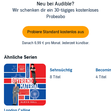
Neu bei Audible?
Wir schenken dir ein 30-tägiges kostenloses
Probeabo
Probiere Standard kostenlos aus
Danach 6,99 € pro Monat. Jederzeit kündbar.
Ähnliche Serien
Sehnsüchtig
Becomin
8 Titel
4 Titel
London Calling