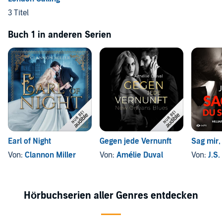
3 Titel
Buch 1 in anderen Serien
Earl of Night
Gegen jede Vernunft
Sag mir,
Von:
Clannon Miller
Von:
Amélie Duval
Von:
J.S.
Hörbuchserien aller Genres entdecken