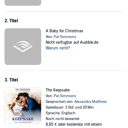
fallen. Although God forgives him instantly when he repents, Desi's
forgiveness is moving as a snail's pace.
After all the tears are shed and forgiveness received, the couple
2. Titel
learns that some marriages are worth keeping.
A Baby for Christmas
©2014 Pat Simmons (P)2015 Pat Simmons
Von:
Pat Simmons
Nicht verfügbar auf Audible.de
Warum nicht?
3. Titel
The Keepsake
Von:
Pat Simmons
Gesprochen von:
Alexandra Matthew
Spieldauer: 3 Std. und 20 Min.
Sprache: Englisch
Noch nicht bewertet
8,85 €
oder kostenlos mit einem