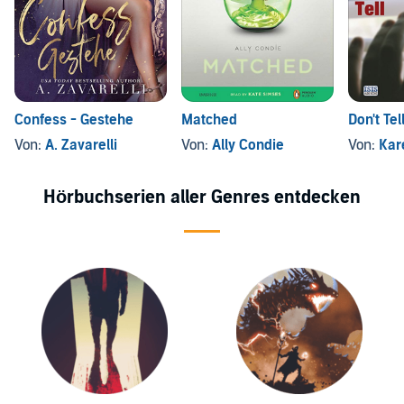
Confess - Gestehe
Matched
Don't Tel
Von:
A. Zavarelli
Von:
Ally Condie
Von:
Kar
Hörbuchserien aller Genres entdecken