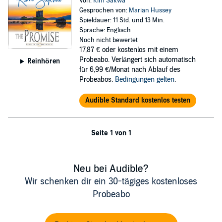
Von:
Kim Sakwa
Gesprochen von:
Marian Hussey
Spieldauer: 11 Std. und 13 Min.
Sprache: Englisch
Noch nicht bewertet
17,87 €
oder kostenlos mit einem
Probeabo. Verlängert sich automatisch
Reinhören
für 6,99 €/Monat nach Ablauf des
Probeabos.
Bedingungen gelten
.
Audible Standard kostenlos testen
Seite 1 von 1
Neu bei Audible?
Wir schenken dir ein 30-tägiges kostenloses
Probeabo