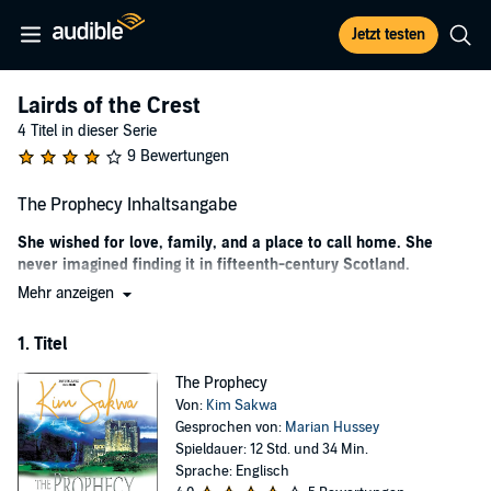
Jetzt testen
Lairds of the Crest
4 Titel in dieser Serie
9 Bewertungen
The Prophecy Inhaltsangabe
She wished for love, family, and a place to call home. She
never imagined finding it in fifteenth-century Scotland.
Mehr anzeigen
Haunted by dreams of a fierce Highlander and a longing she can’t
explain, Gwendolyn Reynolds walks away from everything she’s
1. Titel
carefully built for herself. Drawn to the wild coast of Scotland, she’s
swept into a storm and hurled centuries into the past and into the
The Prophecy
arms of a formidable Highland warrior.
Von:
Kim Sakwa
Scotland 1426. Eagerly awaiting the woman foretold in a prophecy,
Gesprochen von:
Marian Hussey
Laird Greylen MacGreggor rescues Gwen from the waters behind
Spieldauer: 12 Std. und 34 Min.
Seagrave Castle. But neither is prepared for the collision of worlds—
Sprache: Englisch