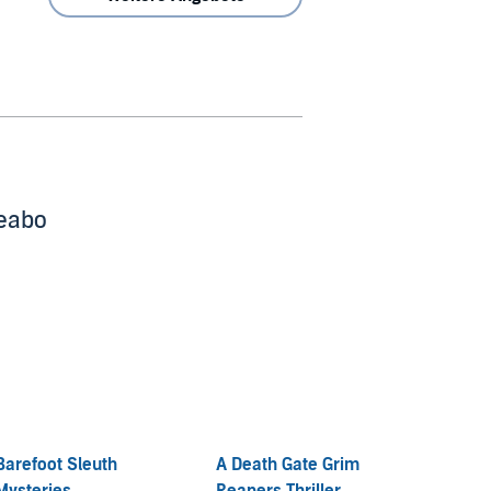
beabo
Barefoot Sleuth
A Death Gate Grim
Mitzy 
Mysteries
Reapers Thriller