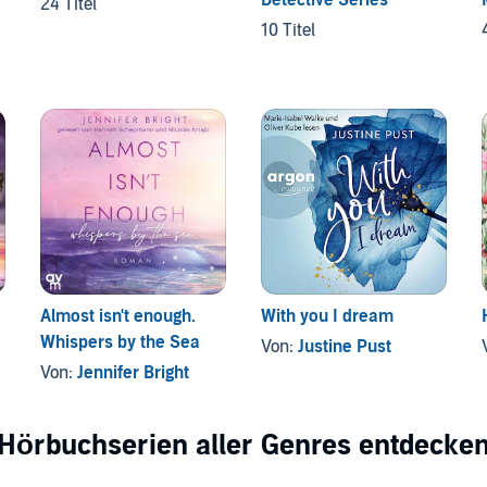
24 Titel
10 Titel
Almost isn't enough.
With you I dream
Whispers by the Sea
Von:
Justine Pust
Von:
Jennifer Bright
Hörbuchserien aller Genres entdecke