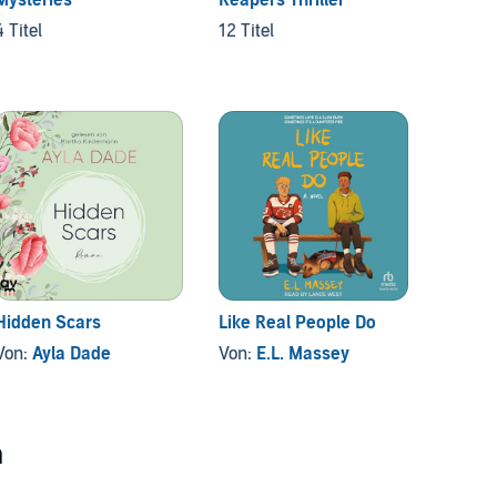
27 Tite
4 Titel
12 Titel
Hidden Scars
Like Real People Do
Surpri
Baby 
Von:
Ayla Dade
Von:
E.L. Massey
Von:
J
n