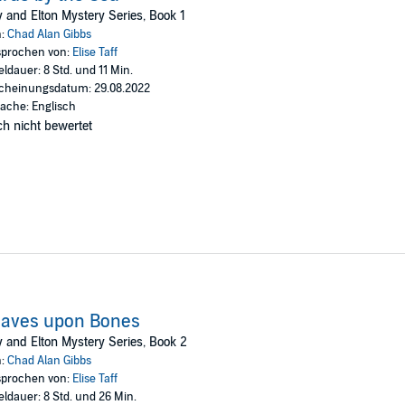
arket crash and the height of Florida’s prescription opioid epidemic,
Bardo
y and Elton Mystery Series, Book 1
n:
Chad Alan Gibbs
prochen von:
Elise Taff
Gibbs
eldauer: 8 Std. und 11 Min.
cheinungsdatum: 29.08.2022
ache: Englisch
h nicht bewertet
raves upon Bones
y and Elton Mystery Series, Book 2
n:
Chad Alan Gibbs
prochen von:
Elise Taff
eldauer: 8 Std. und 26 Min.