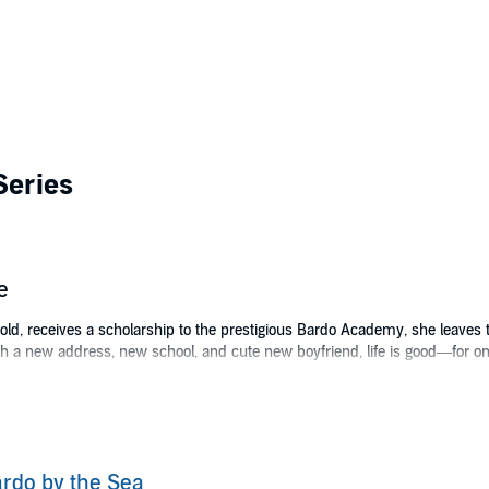
Series
e
, receives a scholarship to the prestigious Bardo Academy, she leaves the t
h a new address, new school, and cute new boyfriend, life is good—for on
pt Izzy to join the school newspaper. With the help of Elton Jones-Davies,
mer Bardo Academy football star.
ance, shady business deals, and political corruption reaching the state cap
ng to bring the killer to justice.
rdo by the Sea