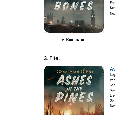
Ers
Spr
Noc
Reinhören
3. Titel
As
Izz
Vo
Ges
Spi
Ers
Spr
Noc