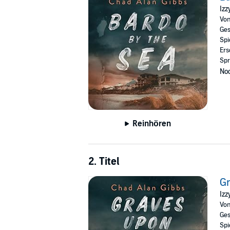
Set in 2008, at the precipice of the housing m
Izz
Mystery Series.
Vo
Ges
©2022 Chad Alan Gibbs (P)2022 Chad Alan 
Spi
Ers
Spr
Noc
Reinhören
2. Titel
G
Izz
Vo
Ges
Spi