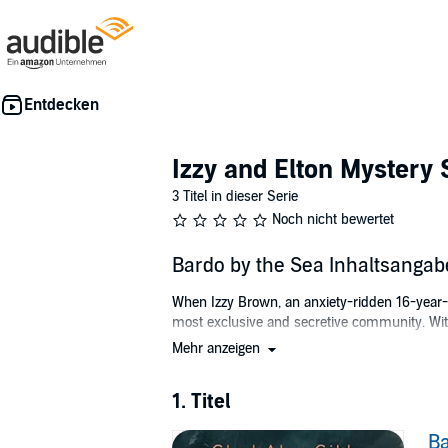
Izzy and Elton Mystery 
3 Titel in dieser Serie
Noch nicht bewertet
Bardo by the Sea Inhaltsangab
When Izzy Brown, an anxiety-ridden 16-year-old
most exclusive and secretive community. Wit
Mehr anzeigen
But then dreams of becoming a journalist prom
his own, she delves into the murder of a for
1. Titel
Together, Izzy and Elton uncover forbidden rom
falls apart, but she presses on, risking everythi
Ba