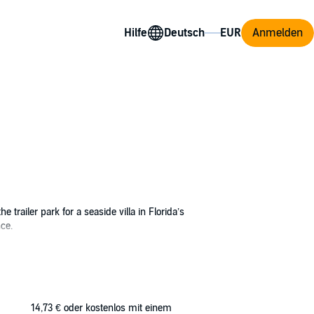
Hilfe
Anmelden
railer park for a seaside villa in Florida’s
ce.
 a gentle giant with autism and secrets of
ital. The case heats up just as Izzy’s life
14,73 €
oder kostenlos mit einem