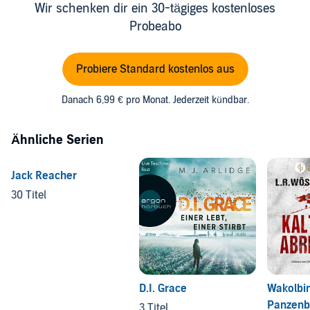
Wir schenken dir ein 30-tägiges kostenloses
Probeabo
Probiere Standard kostenlos aus
Danach 6,99 € pro Monat. Jederzeit kündbar.
Ähnliche Serien
Jack Reacher
30 Titel
D.I. Grace
Wakolbi
Panzenb
3 Titel