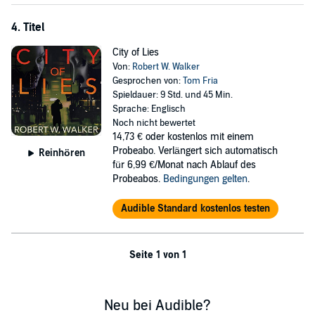
current series of brutal murders terrifying all of Chicago.
4. Titel
©2017 Robert W. Walker (P)2019 Robert W. Walker
City of Lies
Von:
Robert W. Walker
Gesprochen von:
Tom Fria
Spieldauer: 9 Std. und 45 Min.
Sprache: Englisch
Noch nicht bewertet
14,73 €
oder kostenlos mit einem
Probeabo. Verlängert sich automatisch
Reinhören
für 6,99 €/Monat nach Ablauf des
Probeabos.
Bedingungen gelten
.
Audible Standard kostenlos testen
Seite 1 von 1
Neu bei Audible?