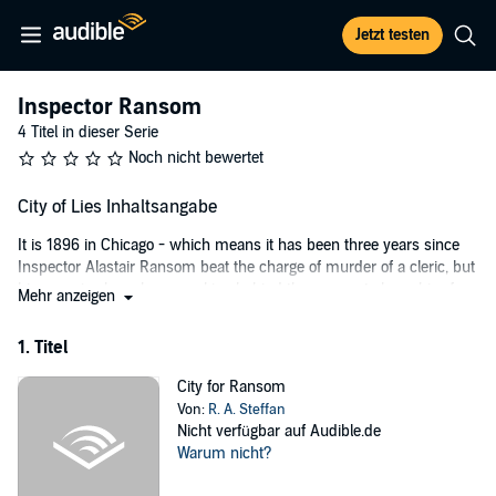
Jetzt testen
Inspector Ransom
4 Titel in dieser Serie
Noch nicht bewertet
City of Lies Inhaltsangabe
It is 1896 in Chicago - which means it has been three years since
Inspector Alastair Ransom beat the charge of murder of a cleric, but
his enemies have been working behind the scenes to hang him for
Mehr anzeigen
the very same crime.
1. Titel
Such a thing may appear impossible given double-jeopardy laws,
but the Chicago Archdiocese and other powerful groups want
City for Ransom
Ransom's head. The book opens with this battle being waged by
Von:
R. A. Steffan
Ransom from behind bars. However, he is soon badly needed on a
Nicht verfügbar auf Audible.de
case involving mutilated torsos - that is, headless and limbless
Warum nicht?
bodies that have been brutally ripped apart.