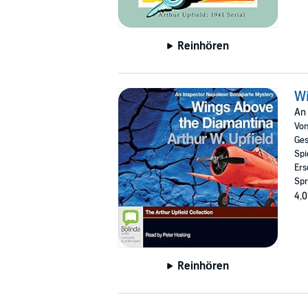
Reinhören
Wi
An 
Vo
Ges
Spi
Ers
Spr
4,0
Reinhören