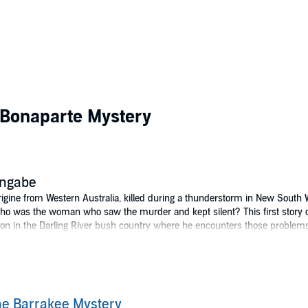
 Bonaparte Mystery
angabe
igine from Western Australia, killed during a thunderstorm in New South 
ho was the woman who saw the murder and kept silent? This first story o
ation in the Darling River bush country where he encounters those proble
eal of Arthur Upfield’s stories lies in their authentic portrayal of many as
ct and depict the attitudes and ways of speech of that era particularly wi
endorse the attitudes or opinions they express.
mpany Ltd. Bonaparte Holdings Pty Ltd, 1965 (P)2014 Bolinda Publishing
e Barrakee Mystery