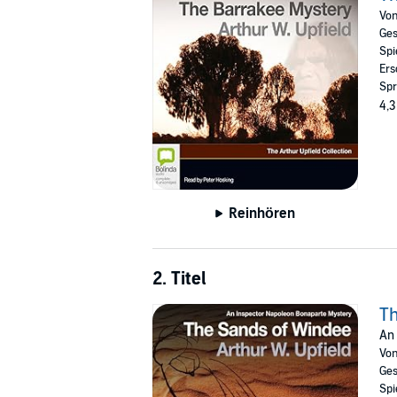
Vo
Ges
Spi
Ers
Spr
4,3
Reinhören
2. Titel
Th
An 
Vo
Ges
Spi