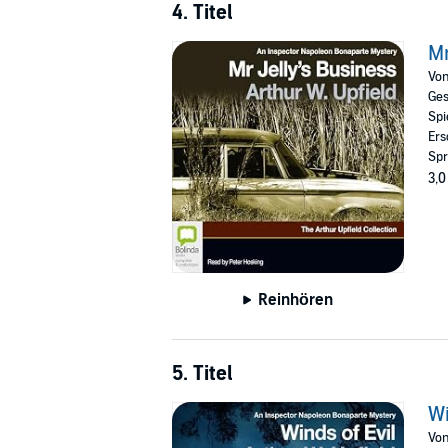
4. Titel
Mr
Vo
Ges
Spi
Ers
Spr
3,0
Reinhören
5. Titel
Wi
Vo