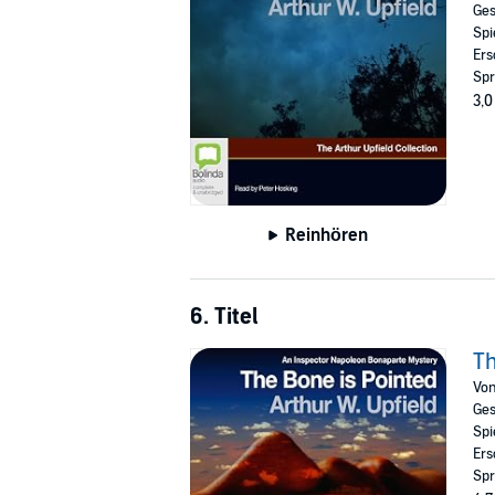
Ges
Spi
Ers
Spr
3,0
Reinhören
6. Titel
Th
Vo
Ges
Spi
Ers
Spr