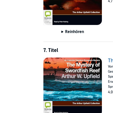
4,7
Reinhören
7. Titel
Th
Vo
Ges
Spi
Ers
Spr
4,0