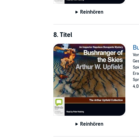
Reinhören
8. Titel
Bu
Vo
Ges
Spi
Ers
Spr
4,0
Reinhören