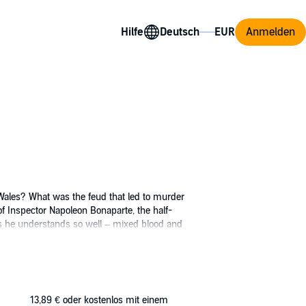
Hilfe
Anmelden
Wales? What was the feud that led to murder
f Inspector Napoleon Bonaparte, the half-
ms he understands so well ‒ mixed blood and
pects of outback Australian life in the 1930s
th regard to Aborigines and to women. In
13,89 €
oder kostenlos mit einem