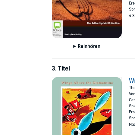
Ers
Spr
4,3
Reinhören
3. Titel
Wi
The
Vo
Ges
Spi
Ers
Spr
Noc