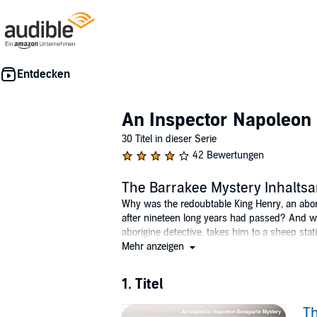
An Inspector Napoleon
30 Titel in dieser Serie
42 Bewertungen
The Barrakee Mystery Inhalts
Why was the redoubtable King Henry, an abor
after nineteen long years had passed? And w
aborigine detective, takes him to a sheep st
divided loyalties. PLEASE NOTE: Part of the app
Mehr anzeigen
and through into the 1950s. These books refle
reproducing this book the publisher does not 
1. Titel
©1929 First published by Hutchinson and Co
Th