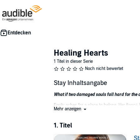
Healing Hearts
1 Titel in dieser Serie
Noch nicht bewertet
Stay Inhaltsangabe
What if two damaged souls fall hard for the o
Emily aches for a place to belong. Her fiancé l
Mehr anzeigen
does she expect the electricity that crackles at
Jacob closed himself off when his wife left 
1. Titel
bright light that shines into his damaged heart
a family.
St