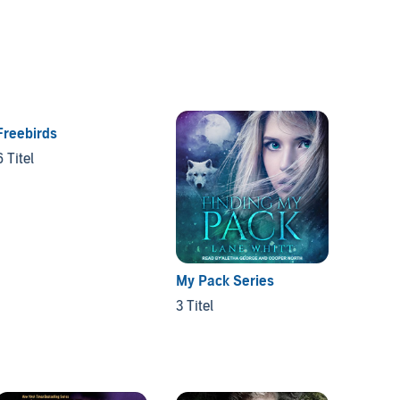
Freebirds
6 Titel
My Pack Series
Confes
Heart 
3 Titel
3 Titel