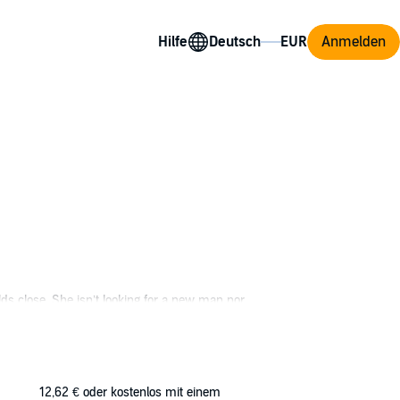
Hilfe
Anmelden
olds close. She isn’t looking for a new man nor
possible to stay away from Emily and her
ave when she learns of his inability to give her
12,62 €
oder kostenlos mit einem