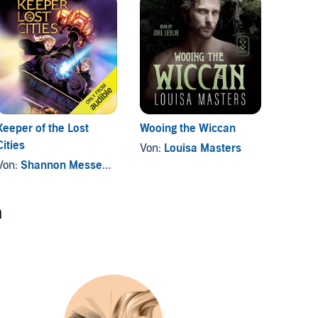
Keeper of the Lost
Wooing the Wiccan
Strang
Cities
Yester
Von:
Louisa Masters
Von:
Shannon Messenger
Von:
E
n