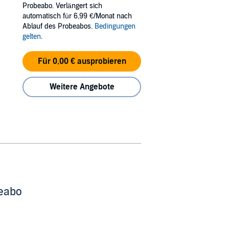
Probeabo. Verlängert sich
e happiness they always craved. But when
automatisch für 6,99 €/Monat nach
Ablauf des Probeabos.
Bedingungen
gelten
.
Für 0,00 € ausprobieren
Weitere Angebote
beabo