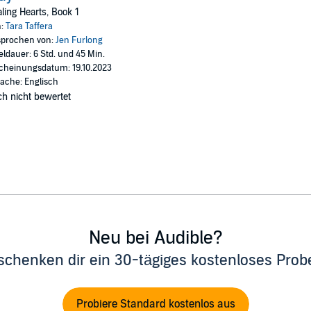
ala, Jacob and Emily’s relationship blooms, and they gain a glimpse of th
ling Hearts, Book 1
ng them both tattered and torn?
n:
Tara Taffera
prochen von:
Jen Furlong
 find the happily-ever-after they desire?
eldauer: 6 Std. und 45 Min.
cheinungsdatum: 19.10.2023
 knows no bounds.
ache: Englisch
h nicht bewertet
Neu bei Audible?
schenken dir ein 30-tägiges kostenloses Pro
Probiere Standard kostenlos aus