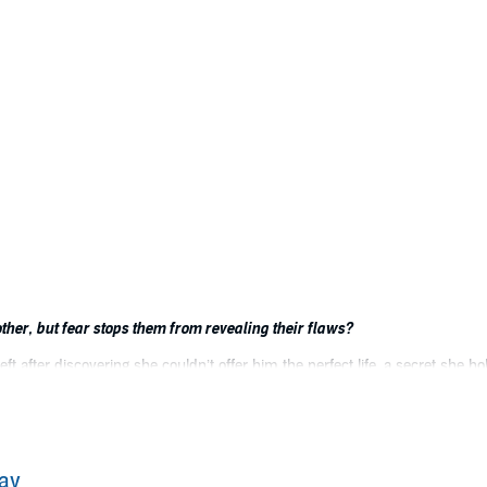
ther, but fear stops them from revealing their flaws?
eft after discovering she couldn’t offer him the perfect life, a secret she h
 a first meeting in front of a church bulletin board.
him, demanding perfection he couldn’t provide. And now, Jacob finds it im
. Still, he hides behind their nine-year age difference, fearing Emily will le
ay