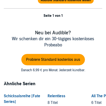
Audible Standard kostenlos testen
Seite 1 von 1
Neu bei Audible?
Wir schenken dir ein 30-tägiges kostenloses
Probeabo
Probiere Standard kostenlos aus
Danach 6,99 € pro Monat. Jederzeit kündbar.
Ähnliche Serien
Schicksalsreihe [Fate
Relentless
All The 
Series]
8 Titel
6 Titel