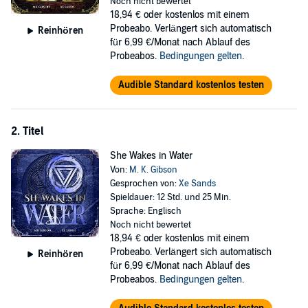
night she helped a familiar looking stranger.
Noch nicht bewertet
18,94 €
oder kostenlos mit einem
Through magical means, Vanessa, a high witch of the Umbra Coven,
Probeabo. Verlängert sich automatisch
Reinhören
has learned of Aggy. Following the orders of the coven's leader, The
für 6,99 €/Monat nach Ablauf des
Veiled One, Vanessa has begun her own hunt, one that can end only
Probeabos.
Bedingungen gelten
.
with Aggy's blood.
Audible Standard kostenlos testen
She Dreams of Fire
is a story of strength. In order to survive, Aggy
must defeat her own doubts, addictions, and fears. In order to win,
she has to endure everything the witches and the Hidden Folk throw
at her. Partnered with a man from her past, the unlikely pair must
2. Titel
learn to trust each other as they suffer betrayal, discover hidden
She Wakes in Water
truths about themselves, and battle the monsters in the dark. But
Von:
M. K. Gibson
does Aggy have the strength to walk through the fire?
Gesprochen von:
Xe Sands
©2018 M. K. Gibson (P)2019 M. K. Gibson
Spieldauer: 12 Std. und 25 Min.
Sprache: Englisch
Noch nicht bewertet
18,94 €
oder kostenlos mit einem
Probeabo. Verlängert sich automatisch
Reinhören
für 6,99 €/Monat nach Ablauf des
Probeabos.
Bedingungen gelten
.