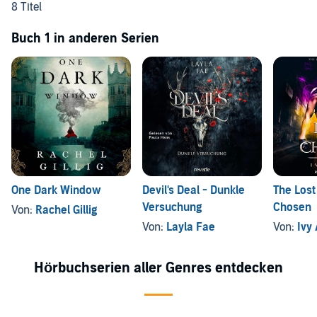
8 Titel
Buch 1 in anderen Serien
One Dark Window
Devil's Deal - Dunkle
The Lost
Versuchung
Chosen
Von:
Rachel Gillig
Von:
Layla Fae
Von:
Ivy
Hörbuchserien aller Genres entdecken