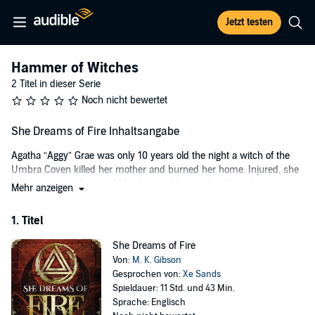
Jetzt testen
Hammer of Witches
2 Titel in dieser Serie
Noch nicht bewertet
She Dreams of Fire Inhaltsangabe
Agatha “Aggy” Grae was only 10 years old the night a witch of the
Umbra Coven killed her mother and burned her home. Injured, she
received a transfusion of blood tainted by witchcraft, and
Mehr anzeigen
immediately her eyes were opened to the truths hidden from
mundane eyes.
1. Titel
She saw a new world, a hidden world, one filled with darkness and
She Dreams of Fire
secrets. And that new world was now aware of her.
Von:
M. K. Gibson
Through the years, Aggy never quit hunting the mysterious coven.
Gesprochen von:
Xe Sands
From the shadows she gathered information, stepping out only to
Spieldauer: 11 Std. und 43 Min.
hurt those who dared to hurt others. But everything changed the
Sprache: Englisch